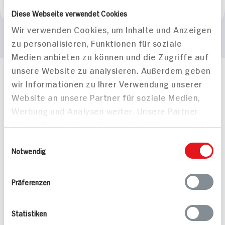
Marke
Diese Webseite verwendet Cookies
duschdas
Wir verwenden Cookies, um Inhalte und Anzeigen
zu personalisieren, Funktionen für soziale
Medien anbieten zu können und die Zugriffe auf
unsere Website zu analysieren. Außerdem geben
Häufig gestellte Fragen
wir Informationen zu Ihrer Verwendung unserer
Mehr Informationen in unserem FAQ
Website an unsere Partner für soziale Medien,
kontakt
hit.de
Werbung und Analysen weiter. Unsere Partner
Wir beantworten gerne Ihre Fragen
führen diese Informationen möglicherweise mit
(0228) 42967 0
weiteren Daten zusammen, die Sie ihnen
Einwilligungsauswahl
Montag - Donnerstag: 9 bis 16 Uhr
bereitgestellt haben oder die sie im Rahmen
Notwendig
Freitags: 9 bis 13 Uhr
Ihrer Nutzung der Dienste gesammelt haben.
Folgen Sie uns auf TikTok
Präferenzen
Angebote & Coupons
Statistiken