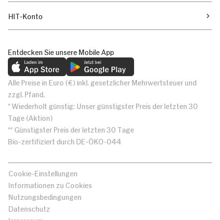
HIT-Konto
Entdecken Sie unsere Mobile App
Alle Preise in Euro (€) inkl. gesetzlicher Mehrwertsteuer und
zzgl. Pfand.
* Wiederholt günstig: Unser günstigster Preis der letzten 30
Tage (Aktion)
** Günstigster Preis der letzten 30 Tage
Bio-zertifiziert durch DE-ÖKO-044
Cookie-Einstellungen
Informationen zu Cookies
Nutzungsbedingungen
Datenschutz
Impressum