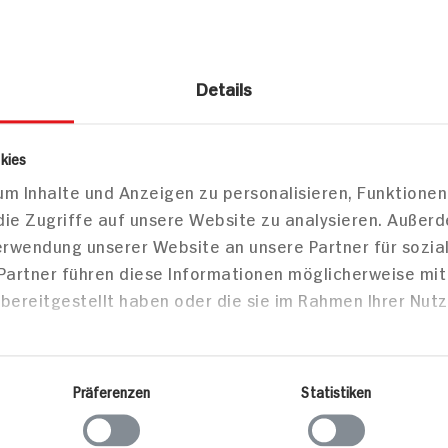
Details
smetik
Körperpflege
Duschbad
kies
el Glücksgefühl
m Inhalte und Anzeigen zu personalisieren, Funktionen
die Zugriffe auf unsere Website zu analysieren. Außer
Verwendung unserer Website an unsere Partner für sozi
Markt finden
 Partner führen diese Informationen möglicherweise mi
Bitte wählen Sie einen Markt aus,
bereitgestellt haben oder die sie im Rahmen Ihrer Nut
um lokale Informationen zu sehen.
Zum Marktfinder
Präferenzen
Statistiken