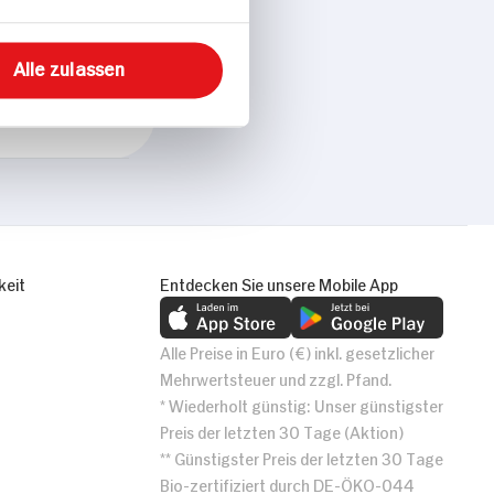
Alle zulassen
keit
Entdecken Sie unsere Mobile App
Alle Preise in Euro (€) inkl. gesetzlicher
Mehrwertsteuer und zzgl. Pfand.
* Wiederholt günstig: Unser günstigster
Preis der letzten 30 Tage (Aktion)
** Günstigster Preis der letzten 30 Tage
Bio-zertifiziert durch DE-ÖKO-044