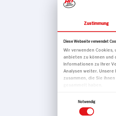
Zustimmung
Drogerie & Ko
Diese Webseite verwendet Coo
CD Duschg
Wir verwenden Cookies, u
anbieten zu können und 
Informationen zu Ihrer 
Analysen weiter. Unsere
zusammen, die Sie ihnen 
gesammelt haben.
Einwilligungsauswahl
Notwendig