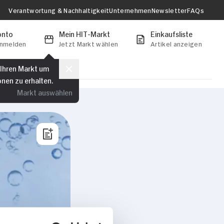
Verantwortung & Nachhaltigkeit
Unternehmen
Newsletter
FAQs
onto
Mein HIT-Markt
Einkaufsliste
anmelden
Jetzt Markt wählen
Artikel anzeigen
 Ihren Markt um
onen zu erhalten.
Markt auswählen