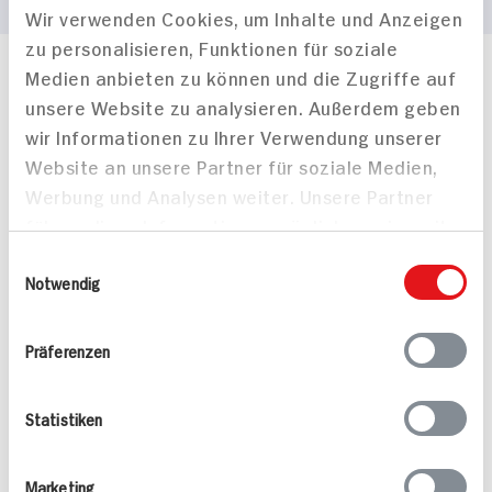
Wir verwenden Cookies, um Inhalte und Anzeigen
zu personalisieren, Funktionen für soziale
Medien anbieten zu können und die Zugriffe auf
Häufig gestellte Fragen
unsere Website zu analysieren. Außerdem geben
Mehr Informationen in unserem FAQ
wir Informationen zu Ihrer Verwendung unserer
kontakt
hit.de
Wir beantworten gerne Ihre Fragen
Website an unsere Partner für soziale Medien,
(0228) 42967 0
Werbung und Analysen weiter. Unsere Partner
Montag - Donnerstag: 9 bis 16 Uhr
führen diese Informationen möglicherweise mit
Freitags: 9 bis 13 Uhr
weiteren Daten zusammen, die Sie ihnen
Einwilligungsauswahl
Folgen Sie uns auf TikTok
bereitgestellt haben oder die sie im Rahmen
Notwendig
Ihrer Nutzung der Dienste gesammelt haben.
Präferenzen
Angebote & Coupons
Rezepte
Statistiken
Sortiment
Marketing