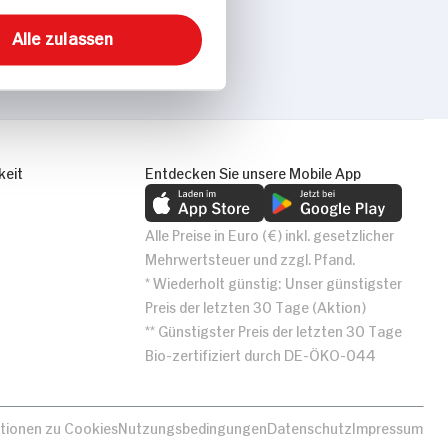
Alle zulassen
keit
Entdecken Sie unsere Mobile App
Alle Preise in Euro (€) inkl. gesetzlicher
Mehrwertsteuer und zzgl. Pfand.
* Wiederholt günstig: Unser günstigster
Preis der letzten 30 Tage (Aktion)
** Günstigster Preis der letzten 30 Tage
Bio-zertifiziert durch DE-ÖKO-044
tionen zu Cookies
Nutzungsbedingungen
Datenschutz
Impressum