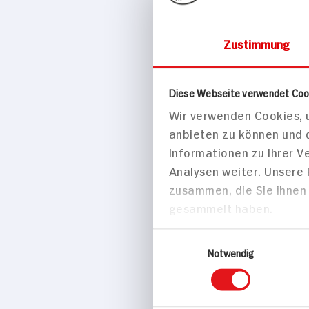
Zustimmung
Diese Webseite verwendet Coo
Drogerie & Ko
Wir verwenden Cookies, u
Rexona De
anbieten zu können und 
Informationen zu Ihrer 
Analysen weiter. Unsere
zusammen, die Sie ihnen 
gesammelt haben.
Einwilligungsauswahl
Notwendig