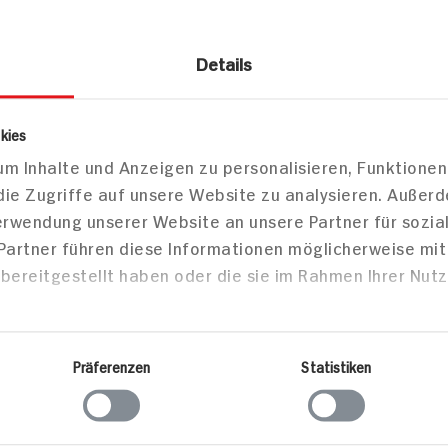
Details
kies
smetik
Körperpflege
Deodorant
m Inhalte und Anzeigen zu personalisieren, Funktionen
o Roll-on Flower Fresh
die Zugriffe auf unsere Website zu analysieren. Außer
Verwendung unserer Website an unsere Partner für sozi
 Partner führen diese Informationen möglicherweise mi
bereitgestellt haben oder die sie im Rahmen Ihrer Nut
Markt finden
Bitte wählen Sie einen Markt aus,
um lokale Informationen zu sehen.
Zum Marktfinder
Präferenzen
Statistiken