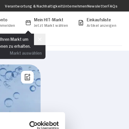
Verantwortung & Nachhaltigkeit
Unternehmen
Newsletter
FAQs
onto
Mein HIT-Markt
Einkaufsliste
anmelden
Jetzt Markt wählen
Artikel anzeigen
 Ihren Markt um
onen zu erhalten.
Markt auswählen