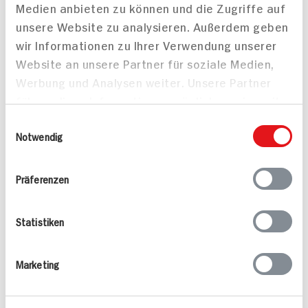
Medien anbieten zu können und die Zugriffe auf
unsere Website zu analysieren. Außerdem geben
wir Informationen zu Ihrer Verwendung unserer
Website an unsere Partner für soziale Medien,
Werbung und Analysen weiter. Unsere Partner
führen diese Informationen möglicherweise mit
weiteren Daten zusammen, die Sie ihnen
Einwilligungsauswahl
Nivea Deo Roll-on
Nivea Deo Roll-on Fresh
bereitgestellt haben oder die sie im Rahmen
Notwendig
Invisible Black & White
Pure
Ihrer Nutzung der Dienste gesammelt haben.
50ml Stück
50ml Stück
Präferenzen
9x verfügbar
9x verfügbar
DAUER
DAUER
DISCOUNT
DISCOUNT
PREIS
PREIS
Statistiken
2.
95
2.
95
Marketing