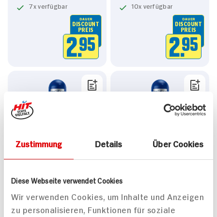
7x verfügbar
10x verfügbar
DAUER
DAUER
DISCOUNT
DISCOUNT
PREIS
PREIS
2.
95
2.
95
Nivea Deo Roll-on
Nivea Deo Roll-on Fresh
Zustimmung
Details
Über Cookies
Protect Care Men
Ocean Men
50ml Stück
50ml Stück
9x verfügbar
6x verfügbar
Diese Webseite verwendet Cookies
DAUER
DAUER
DISCOUNT
DISCOUNT
Wir verwenden Cookies, um Inhalte und Anzeigen
PREIS
PREIS
zu personalisieren, Funktionen für soziale
2.
95
2.
95