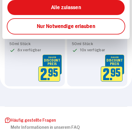
Alle zulassen
Nur Notwendige erlauben
Nivea Deo Roll-on
Nivea Deo Roll-On Dry
Invisible Black & White
Active
50ml Stück
50ml Stück
8x verfügbar
10x verfügbar
DAUER
DAUER
DISCOUNT
DISCOUNT
PREIS
PREIS
2.
95
2.
95
Häufig gestellte Fragen
Mehr Informationen in unserem FAQ