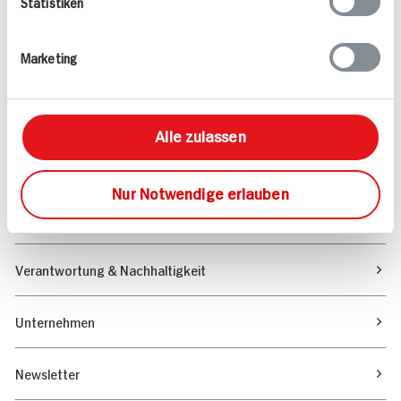
Statistiken
Angebote & Coupons
Marketing
Rezepte
Sortiment
Alle zulassen
Marktfinder
Nur Notwendige erlauben
Unser Magazin
Verantwortung & Nachhaltigkeit
Unternehmen
Newsletter