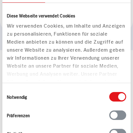
Aluminiumfrei
Marke
Diese Webseite verwendet Cookies
lavera
Wir verwenden Cookies, um Inhalte und Anzeigen
zu personalisieren, Funktionen für soziale
Medien anbieten zu können und die Zugriffe auf
unsere Website zu analysieren. Außerdem geben
wir Informationen zu Ihrer Verwendung unserer
Häufig gestellte Fragen
Website an unsere Partner für soziale Medien,
Mehr Informationen in unserem FAQ
Werbung und Analysen weiter. Unsere Partner
kontakt
hit.de
führen diese Informationen möglicherweise mit
Wir beantworten gerne Ihre Fragen
weiteren Daten zusammen, die Sie ihnen
Einwilligungsauswahl
(0228) 42967 0
bereitgestellt haben oder die sie im Rahmen
Notwendig
Montag - Donnerstag: 9 bis 16 Uhr
Ihrer Nutzung der Dienste gesammelt haben.
Freitags: 9 bis 13 Uhr
Folgen Sie uns auf TikTok
Präferenzen