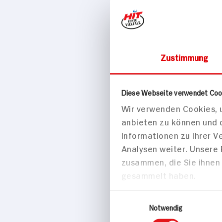
Zustimmung
Drogerie & Ko
Weleda H
Diese Webseite verwendet Coo
Wir verwenden Cookies, u
20ml Packung
anbieten zu können und 
Informationen zu Ihrer 
Analysen weiter. Unsere
zusammen, die Sie ihnen 
gesammelt haben.
Einwilligungsauswahl
Notwendig