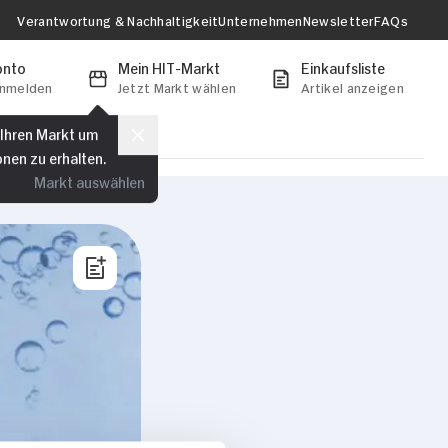
Verantwortung & Nachhaltigkeit
Unternehmen
Newsletter
FAQs
onto
Mein HIT-Markt
Einkaufsliste
anmelden
Jetzt Markt wählen
Artikel anzeigen
 Ihren Markt um
onen zu erhalten.
Markt auswählen