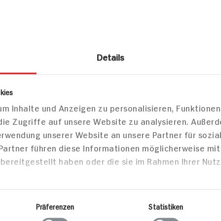
Details
smetik
Haarpflege
Haarspülung / -Kur
aarkur Hafer Aufbau-Kur
kies
m Inhalte und Anzeigen zu personalisieren, Funktionen
die Zugriffe auf unsere Website zu analysieren. Außer
Verwendung unserer Website an unsere Partner für sozi
 Partner führen diese Informationen möglicherweise mi
Markt finden
bereitgestellt haben oder die sie im Rahmen Ihrer Nut
Bitte wählen Sie einen Markt aus,
um lokale Informationen zu sehen.
Zum Marktfinder
Präferenzen
Statistiken