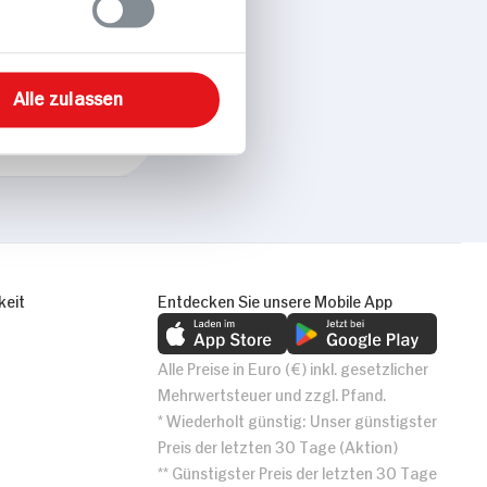
Alle zulassen
keit
Entdecken Sie unsere Mobile App
Alle Preise in Euro (€) inkl. gesetzlicher
Mehrwertsteuer und zzgl. Pfand.
* Wiederholt günstig: Unser günstigster
Preis der letzten 30 Tage (Aktion)
** Günstigster Preis der letzten 30 Tage