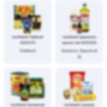
/sortiment/feinkost-
/sortiment/gewuerze-
4261375
saucen-oel-4261250
Feinkost
Gewürze, Saucen &
Öl
/sortiment/konserven-
/sortiment/suesses-