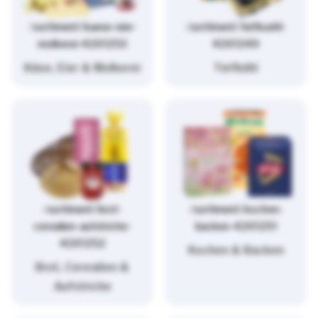
/sortiment/kaese-eier-
/sortiment/tiefkuehl-
molkerei-4261253
4261249
Käse, Eier & Molkerei
Tiefkühl
/sortiment/brot-
/sortiment/kochen-
cerealien-aufstriche-
backen-4261251
4261252
Kochen & Backen
Brot, Cerealien &
Aufstriche