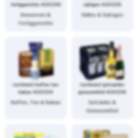
fertiggerichte-4261245
salziges-4261255
Konserven &
Süßes & Salziges
Fertiggerichte
/sortiment/kaffee-tee-
/sortiment/getraenke-
kakao-4261254
genussmittel-4261256
Kaffee, Tee & Kakao
Getränke &
Genussmittel