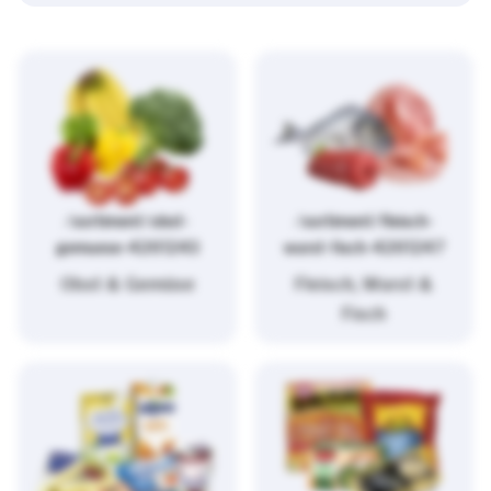
/sortiment/obst-
/sortiment/fleisch-
gemuese-4261243
wurst-fisch-4261247
Obst & Gemüse
Fleisch, Wurst &
Fisch