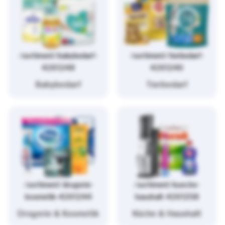
/sortiment/babybedarf-
/sortiment/tierbedarf-
4261248
4261246
Babybedarf
Tierbedarf
/sortiment/drogerie-
/sortiment/kueche-
kosmetik-4261244
haushalt-4261258
Drogerie & Kosmetik
Küche & Haushalt