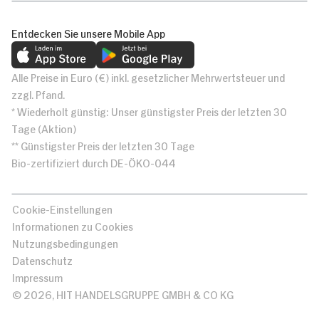
Entdecken Sie unsere Mobile App
Alle Preise in Euro (€) inkl. gesetzlicher Mehrwertsteuer und
zzgl. Pfand.
* Wiederholt günstig: Unser günstigster Preis der letzten 30
Tage (Aktion)
** Günstigster Preis der letzten 30 Tage
Bio-zertifiziert durch DE-ÖKO-044
Cookie-Einstellungen
Informationen zu Cookies
Nutzungsbedingungen
Datenschutz
Impressum
© 2026, HIT HANDELSGRUPPE GMBH & CO KG