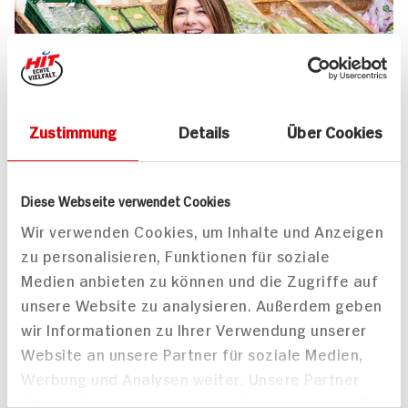
Zustimmung
Details
Über Cookies
UNSER 7 SERVICE-VERSPRECHEN
Diese Webseite verwendet Cookies
Wir geben für Sie täglich unser
Wir verwenden Cookies, um Inhalte und Anzeigen
zu personalisieren, Funktionen für soziale
Bestes. Versprochen!
Medien anbieten zu können und die Zugriffe auf
Unser Anspruch ist es, dass Ihr Einkauf bei uns
unsere Website zu analysieren. Außerdem geben
jedes Mal zum Vergnügen wird. Dafür legen
wir Informationen zu Ihrer Verwendung unserer
wir uns jeden Tag ins Zeug. Verlässliche
Website an unsere Partner für soziale Medien,
Qualität, Frische und Herkunft unserer
Werbung und Analysen weiter. Unsere Partner
Produkte, entspannteres Einkaufen, bester
führen diese Informationen möglicherweise mit