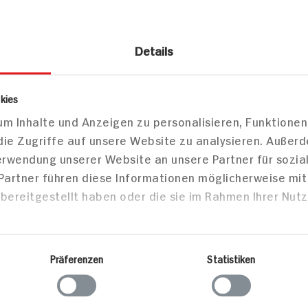
Details
smetik
Haarpflege
Haarspülung / -Kur
kies
m Inhalte und Anzeigen zu personalisieren, Funktionen
rkur instant Glanz Booster
die Zugriffe auf unsere Website zu analysieren. Außer
Verwendung unserer Website an unsere Partner für sozi
 Partner führen diese Informationen möglicherweise mi
bereitgestellt haben oder die sie im Rahmen Ihrer Nut
Markt finden
Bitte wählen Sie einen Markt aus,
um lokale Informationen zu sehen.
Präferenzen
Statistiken
Zum Marktfinder