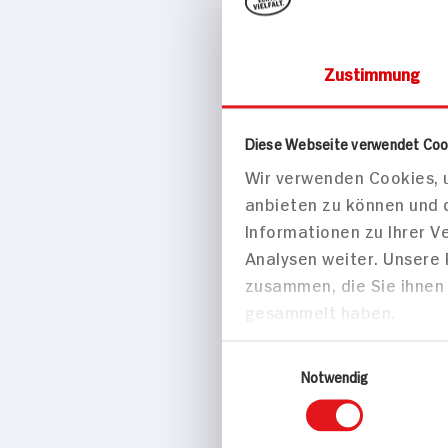
Zustimmung
Drogerie & Ko
Diese Webseite verwendet Coo
Wir verwenden Cookies, u
Gliss Haa
anbieten zu können und 
100ml Topf
Informationen zu Ihrer 
Analysen weiter. Unsere
zusammen, die Sie ihnen 
gesammelt haben.
Einwilligungsauswahl
Notwendig