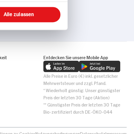
Alle zulassen
keit
Entdecken Sie unsere Mobile App
Alle Preise in Euro (€) inkl. gesetzlicher
Mehrwertsteuer und zzgl. Pfand.
* Wiederholt günstig: Unser günstigster
Preis der letzten 30 Tage (Aktion)
** Günstigster Preis der letzten 30 Tage
Bio-zertifiziert durch DE-ÖKO-044
tionen zu Cookies
Nutzungsbedingungen
Datenschutz
Impressum