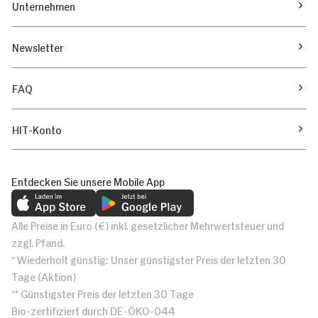
Unternehmen
Newsletter
FAQ
HIT-Konto
Entdecken Sie unsere Mobile App
Alle Preise in Euro (€) inkl. gesetzlicher Mehrwertsteuer und
zzgl. Pfand.
* Wiederholt günstig: Unser günstigster Preis der letzten 30
Tage (Aktion)
** Günstigster Preis der letzten 30 Tage
Bio-zertifiziert durch DE-ÖKO-044