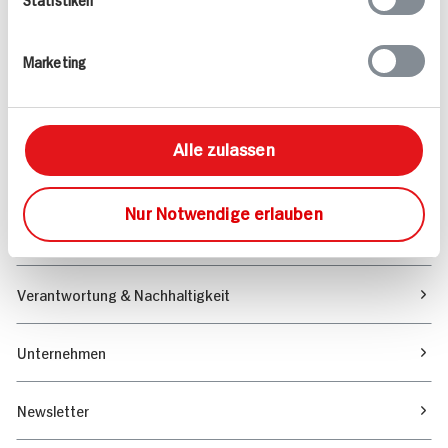
Angebote & Coupons
Marketing
Rezepte
Sortiment
Alle zulassen
Marktfinder
Nur Notwendige erlauben
Unser Magazin
Verantwortung & Nachhaltigkeit
Unternehmen
Newsletter