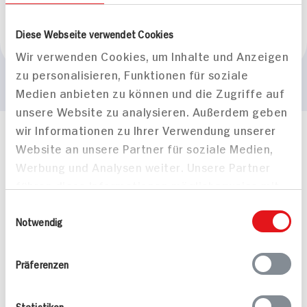
Marke
Diese Webseite verwendet Cookies
Kneipp
Wir verwenden Cookies, um Inhalte und Anzeigen
zu personalisieren, Funktionen für soziale
Medien anbieten zu können und die Zugriffe auf
unsere Website zu analysieren. Außerdem geben
wir Informationen zu Ihrer Verwendung unserer
Häufig gestellte Fragen
Website an unsere Partner für soziale Medien,
Mehr Informationen in unserem FAQ
Werbung und Analysen weiter. Unsere Partner
kontakt
hit.de
führen diese Informationen möglicherweise mit
Wir beantworten gerne Ihre Fragen
weiteren Daten zusammen, die Sie ihnen
(0228) 42967 0
Einwilligungsauswahl
bereitgestellt haben oder die sie im Rahmen
Notwendig
Montag - Donnerstag: 9 bis 16 Uhr
Ihrer Nutzung der Dienste gesammelt haben.
Freitags: 9 bis 13 Uhr
Folgen Sie uns auf TikTok
Präferenzen
Statistiken