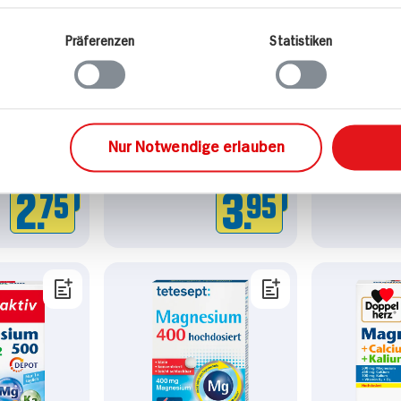
Präferenzen
Statistiken
Magnesium
taxofit Magnesium 600
Doppelherz
B12
Forte Depot
Magnesiu
Direct
51,2g Schachtel
bar
4x verfügbar
20g Packun
Nur Notwendige erlauben
DAUER
DAUER
7x verfü
DISCOUNT
DISCOUNT
PREIS
PREIS
2.
75
3.
95