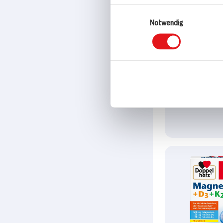
Einwilligungsauswahl
Notwendig
Doppelherz 
plus B1+B6+
38,1g Packung
10x verfüg