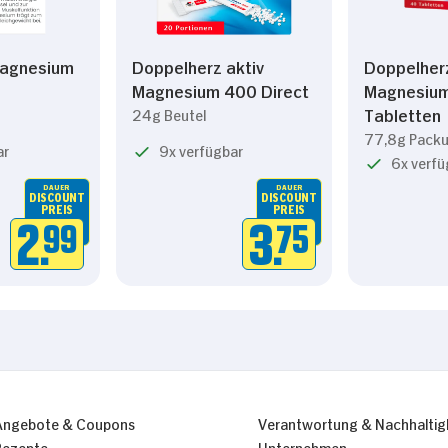
Magnesium
Doppelherz aktiv
Doppelher
Magnesium 400 Direct
Magnesiu
Tabletten
24g Beutel
77,8g Pack
ar
9x verfügbar
6x verfü
DAUER
DAUER
DISCOUNT
DISCOUNT
PREIS
PREIS
2.
99
3.
75
Angebote & Coupons
Verantwortung & Nachhaltig
Rezepte
Unternehmen