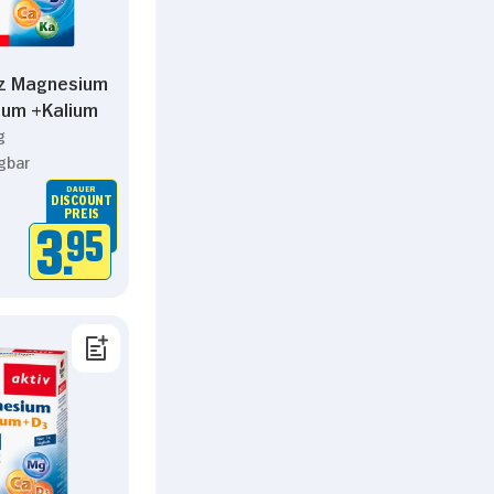
z Magnesium
ium +Kalium
g
gbar
DAUER
DISCOUNT
PREIS
3.
95