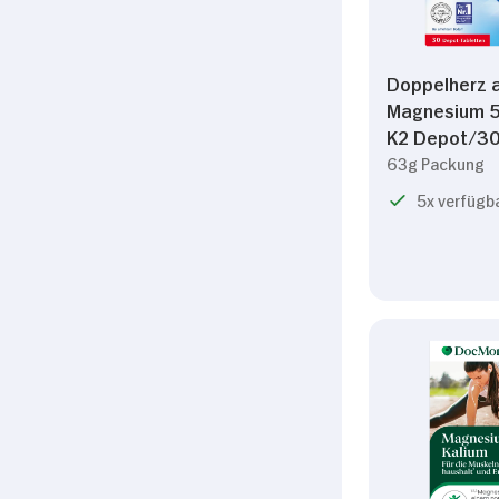
Doppelherz a
Magnesium 5
K2 Depot/3
63g Packung
5x verfügb