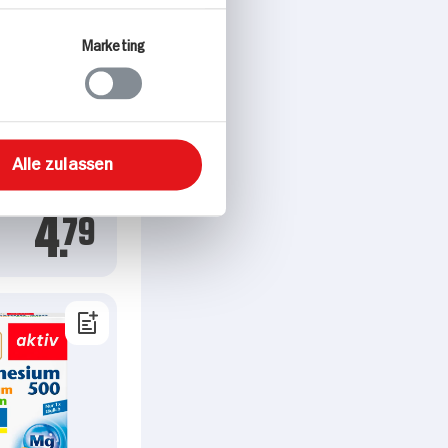
Marketing
 aktiv
m 500 Depot
g
Alle zulassen
gbar
4.
79