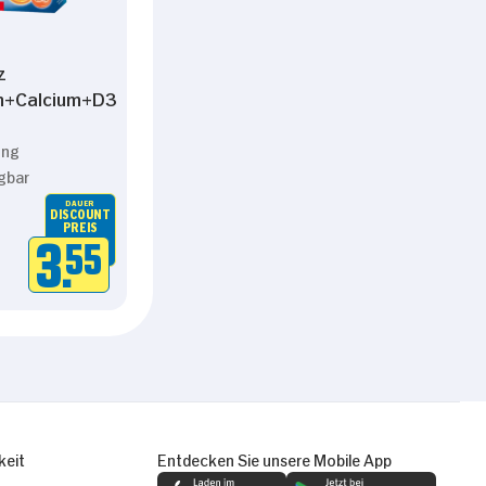
z
m+Calcium+D3
ung
gbar
DAUER
DISCOUNT
PREIS
3.
55
keit
Entdecken Sie unsere Mobile App