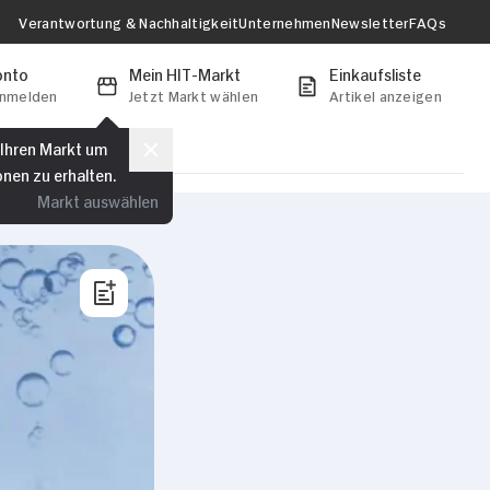
Verantwortung & Nachhaltigkeit
Unternehmen
Newsletter
FAQs
onto
Mein HIT-Markt
Einkaufsliste
anmelden
Jetzt Markt wählen
Artikel anzeigen
 Ihren Markt um
onen zu erhalten.
Markt auswählen