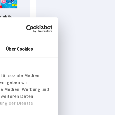
 aktiv
m 500+B12
 Stück
g
gbar
Über Cookies
DAUER
DISCOUNT
PREIS
3.
95
 für soziale Medien
dem geben wir
ale Medien, Werbung und
t weiteren Daten
zung der Dienste