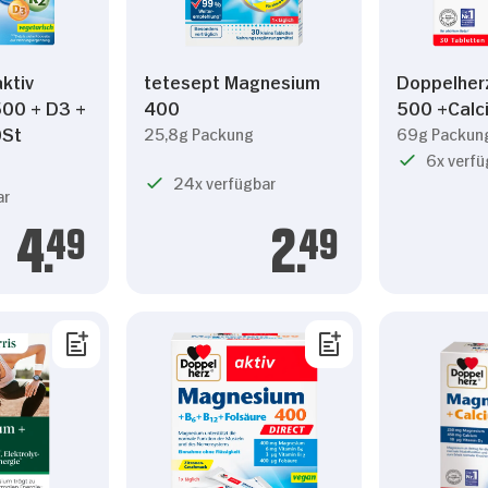
ktiv
tetesept Magnesium
Doppelher
00 + D3 +
400
500 +Calc
0St
25,8g Packung
69g Packun
6x verfü
24x verfügbar
ar
4.
49
2.
49