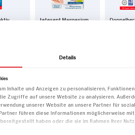
ktiv
tetesept Magnesium
Doppelherz
500+B12
500 Nacht
Magnesiu
Depot, 30
57g Packung
51g Packun
bar
9x verfügbar
7x verfü
Details
DAUER
DAUER
DISCOUNT
DISCOUNT
PREIS
PREIS
3.
35
3.
45
kies
m Inhalte und Anzeigen zu personalisieren, Funktionen
die Zugriffe auf unsere Website zu analysieren. Außer
Verwendung unserer Website an unsere Partner für sozi
 Partner führen diese Informationen möglicherweise mi
bereitgestellt haben oder die sie im Rahmen Ihrer Nut