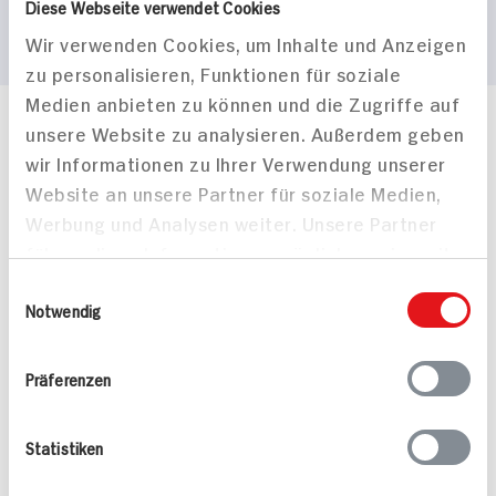
Diese Webseite verwendet Cookies
Wir verwenden Cookies, um Inhalte und Anzeigen
zu personalisieren, Funktionen für soziale
Medien anbieten zu können und die Zugriffe auf
unsere Website zu analysieren. Außerdem geben
Häufig gestellte Fragen
wir Informationen zu Ihrer Verwendung unserer
Mehr Informationen in unserem FAQ
kontakt
hit.de
Website an unsere Partner für soziale Medien,
Wir beantworten gerne Ihre Fragen
Werbung und Analysen weiter. Unsere Partner
(0228) 42967 0
führen diese Informationen möglicherweise mit
Montag - Donnerstag: 9 bis 16 Uhr
weiteren Daten zusammen, die Sie ihnen
Einwilligungsauswahl
Freitags: 9 bis 13 Uhr
bereitgestellt haben oder die sie im Rahmen
Notwendig
Folgen Sie uns auf TikTok
Ihrer Nutzung der Dienste gesammelt haben.
Präferenzen
Angebote & Coupons
Statistiken
Rezepte