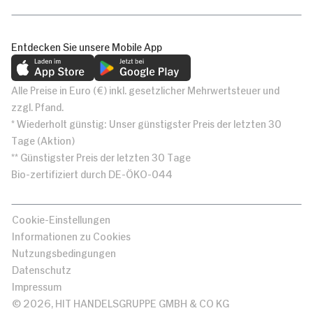
Entdecken Sie unsere Mobile App
Alle Preise in Euro (€) inkl. gesetzlicher Mehrwertsteuer und
zzgl. Pfand.
* Wiederholt günstig: Unser günstigster Preis der letzten 30
Tage (Aktion)
** Günstigster Preis der letzten 30 Tage
Bio-zertifiziert durch DE-ÖKO-044
Cookie-Einstellungen
Informationen zu Cookies
Nutzungsbedingungen
Datenschutz
Impressum
© 2026, HIT HANDELSGRUPPE GMBH & CO KG