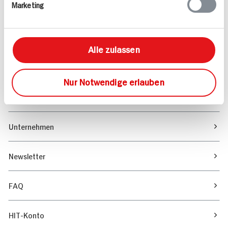
Marketing
Sortiment
Marktfinder
Alle zulassen
Unser Magazin
Nur Notwendige erlauben
Verantwortung & Nachhaltigkeit
Unternehmen
Newsletter
FAQ
HIT-Konto