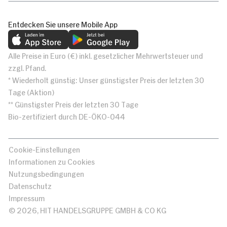
Entdecken Sie unsere Mobile App
Alle Preise in Euro (€) inkl. gesetzlicher Mehrwertsteuer und
zzgl. Pfand.
* Wiederholt günstig: Unser günstigster Preis der letzten 30
Tage (Aktion)
** Günstigster Preis der letzten 30 Tage
Bio-zertifiziert durch DE-ÖKO-044
Cookie-Einstellungen
Informationen zu Cookies
Nutzungsbedingungen
Datenschutz
Impressum
© 2026, HIT HANDELSGRUPPE GMBH & CO KG