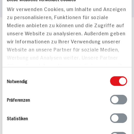
Wir verwenden Cookies, um Inhalte und Anzeigen
zu personalisieren, Funktionen für soziale
Medien anbieten zu können und die Zugriffe auf
Häufig gestellte Fragen
unsere Website zu analysieren. Außerdem geben
Mehr Informationen in unserem FAQ
wir Informationen zu Ihrer Verwendung unserer
kontakt
hit.de
Website an unsere Partner für soziale Medien,
Wir beantworten gerne Ihre Fragen
Werbung und Analysen weiter. Unsere Partner
(0228) 42967 0
führen diese Informationen möglicherweise mit
Montag - Donnerstag: 9 bis 16 Uhr
weiteren Daten zusammen, die Sie ihnen
Freitags: 9 bis 13 Uhr
Einwilligungsauswahl
bereitgestellt haben oder die sie im Rahmen
Notwendig
Folgen Sie uns auf TikTok
Ihrer Nutzung der Dienste gesammelt haben.
Präferenzen
Angebote & Coupons
Statistiken
Rezepte