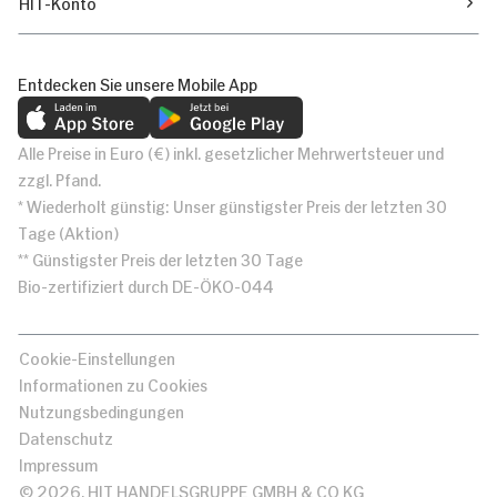
HIT-Konto
Entdecken Sie unsere Mobile App
Alle Preise in Euro (€) inkl. gesetzlicher Mehrwertsteuer und
zzgl. Pfand.
* Wiederholt günstig: Unser günstigster Preis der letzten 30
Tage (Aktion)
** Günstigster Preis der letzten 30 Tage
Bio-zertifiziert durch DE-ÖKO-044
Cookie-Einstellungen
Informationen zu Cookies
Nutzungsbedingungen
Datenschutz
Impressum
© 2026, HIT HANDELSGRUPPE GMBH & CO KG