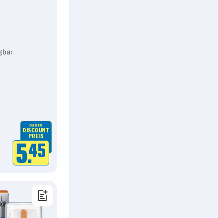
gbar
DAUER
DISCOUNT
PREIS
5.
45