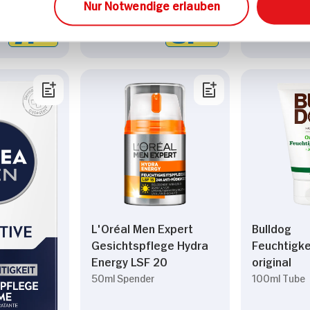
Nur Notwendige erlauben
PREIS
PREIS
7.
95
8.
45
L'Oréal Men Expert
Bulldog
Gesichtspflege Hydra
Feuchtigk
Energy LSF 20
original
50ml Spender
100ml Tube