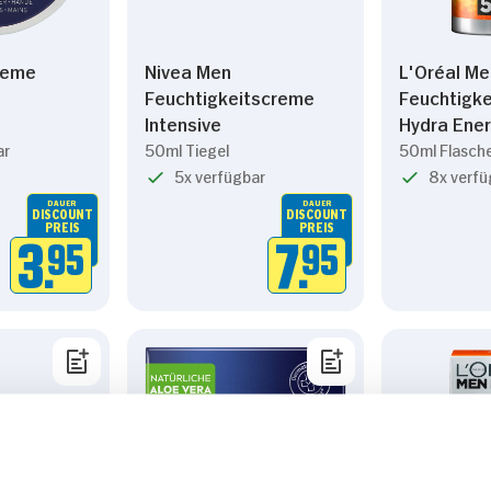
reme
Nivea Men
L'Oréal Me
Feuchtigkeitscreme
Feuchtigke
Intensive
Hydra Ene
ar
50ml Tiegel
50ml Flasch
5x verfügbar
8x verfü
DAUER
DAUER
DISCOUNT
DISCOUNT
PREIS
PREIS
3.
95
7.
95