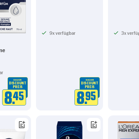
9x verfügbar
3x verfü
me
ar
DAUER
DAUER
DISCOUNT
DISCOUNT
PREIS
PREIS
8.
45
8.
95