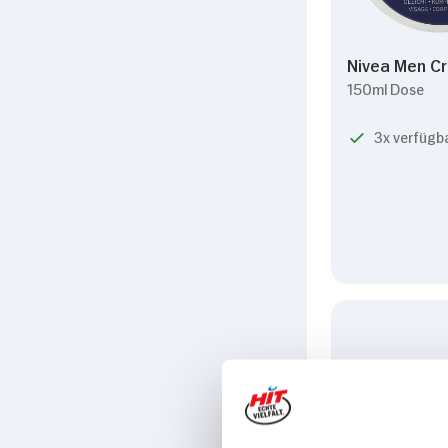
Nivea Men C
150ml Dose
3x verfügb