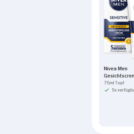
Nivea Men
Gesichtscre
75ml Topf
5x verfügb