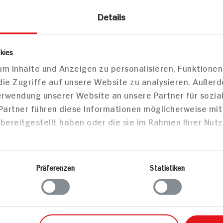
Details
L'Oréal Me
tscreme
Feuchtigke
kies
kühlendes
m Inhalte und Anzeigen zu personalisieren, Funktionen
50ml Tube
die Zugriffe auf unsere Website zu analysieren. Außer
Verwendung unserer Website an unsere Partner für sozi
 Partner führen diese Informationen möglicherweise mi
bereitgestellt haben oder die sie im Rahmen Ihrer Nut
ar
9x verfü
Nivea Men
Präferenzen
Statistiken
Feuchtigkeitsemulsion
75ml Spender
5x verfügbar
DAUER
DAUER
DISCOUNT
DISCOUNT