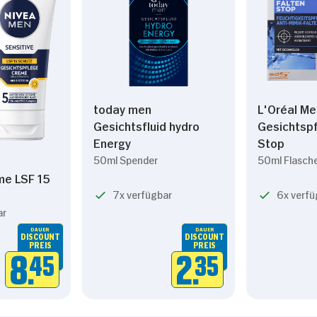
today men
L'Oréal Me
Gesichtsfluid hydro
Gesichtspf
Energy
Stop
50ml Spender
50ml Flasch
me LSF 15
7x verfügbar
6x verfü
ar
DAUER
DAUER
DISCOUNT
DISCOUNT
PREIS
PREIS
8.
45
2.
35