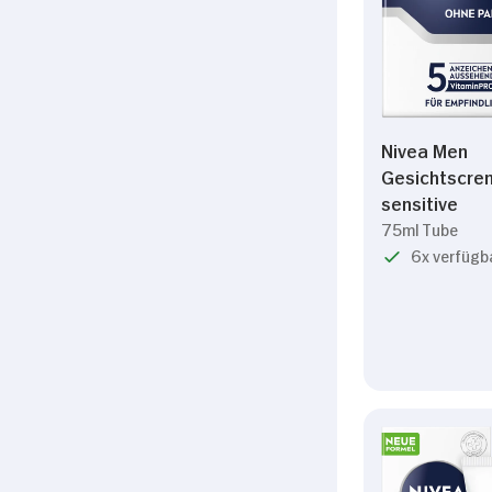
Nivea Men
Gesichtscre
sensitive
75ml Tube
6x verfügb