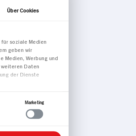
Über Cookies
n Expert
itsgel
 für soziale Medien
dem geben wir
ale Medien, Werbung und
t weiteren Daten
zung der Dienste
gbar
Marketing
DAUER
DISCOUNT