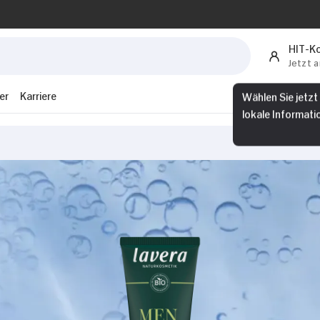
HIT-K
Jetzt 
er
Karriere
Wählen Sie jetzt
lokale Informati