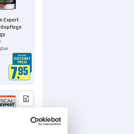
n Expert
itspflege
rgy
e
gbar
DAUER
DISCOUNT
PREIS
7.
95