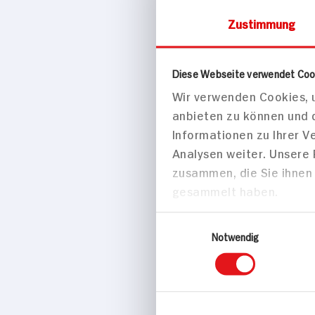
Zustimmung
Nivea Men
Feuchtigkei
Diese Webseite verwendet Coo
Intensiv
Wir verwenden Cookies, u
50ml Flasche
anbieten zu können und 
Informationen zu Ihrer 
Analysen weiter. Unsere
zusammen, die Sie ihnen 
gesammelt haben.
4x verfügb
Einwilligungsauswahl
Notwendig