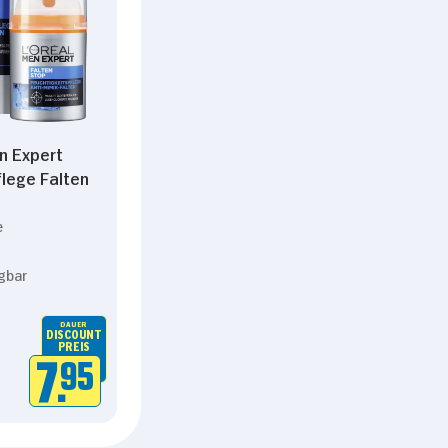
n Expert
lege Falten
e
gbar
DAUER
DISCOUNT
PREIS
7.
95