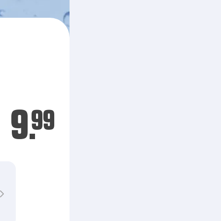
9.
99