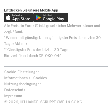
Entdecken Sie unsere Mobile App
Alle Preise in Euro (€) inkl. gesetzlicher Mehrwertsteuer und
zzgl. Pfand.
* Wiederholt günstig: Unser günstigster Preis der letzten 30
Tage (Aktion)
** Günstigster Preis der letzten 30 Tage
Bio-zertifiziert durch DE-ÖKO-044
Cookie-Einstellungen
Informationen zu Cookies
Nutzungsbedingungen
Datenschutz
Impressum
© 2026, HIT HANDELSGRUPPE GMBH & CO KG