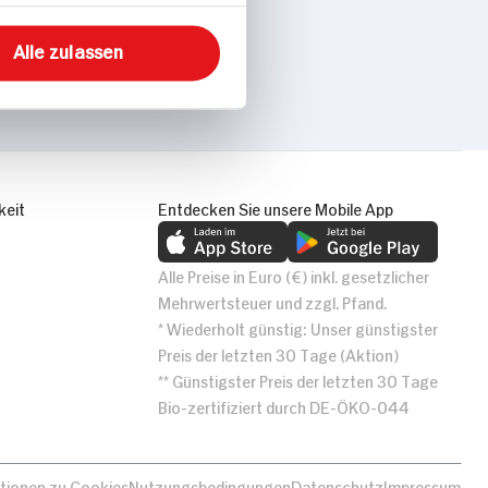
Alle zulassen
keit
Entdecken Sie unsere Mobile App
Alle Preise in Euro (€) inkl. gesetzlicher
Mehrwertsteuer und zzgl. Pfand.
* Wiederholt günstig: Unser günstigster
Preis der letzten 30 Tage (Aktion)
** Günstigster Preis der letzten 30 Tage
Bio-zertifiziert durch DE-ÖKO-044
tionen zu Cookies
Nutzungsbedingungen
Datenschutz
Impressum