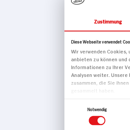
Zustimmung
Drogerie & Ko
Diese Webseite verwendet Coo
Wir verwenden Cookies, u
bebe Rein
anbieten zu können und 
25St Packung
Informationen zu Ihrer 
Analysen weiter. Unsere
zusammen, die Sie ihnen 
gesammelt haben.
Einwilligungsauswahl
Notwendig