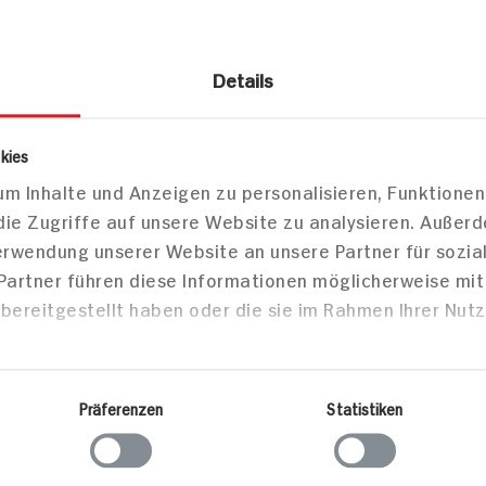
Details
smetik
Gesichtspflege
kies
m Inhalte und Anzeigen zu personalisieren, Funktionen
igungstücher mild
die Zugriffe auf unsere Website zu analysieren. Außer
Verwendung unserer Website an unsere Partner für sozi
 Partner führen diese Informationen möglicherweise mi
bereitgestellt haben oder die sie im Rahmen Ihrer Nut
Markt finden
Bitte wählen Sie einen Markt aus,
um lokale Informationen zu sehen.
Präferenzen
Statistiken
Zum Marktfinder