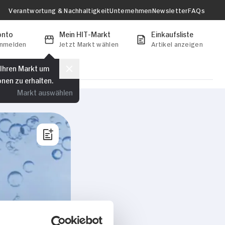
Verantwortung & Nachhaltigkeit
Unternehmen
Newsletter
FAQs
onto
Mein HIT-Markt
Einkaufsliste
anmelden
Jetzt Markt wählen
Artikel anzeigen
 Ihren Markt um
onen zu erhalten.
Markt auswählen