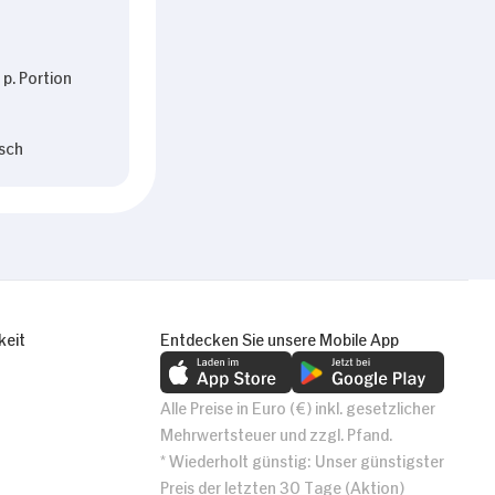
p. Portion
sch
keit
Entdecken Sie unsere Mobile App
Alle Preise in Euro (€) inkl. gesetzlicher
Mehrwertsteuer und zzgl. Pfand.
* Wiederholt günstig: Unser günstigster
Preis der letzten 30 Tage (Aktion)