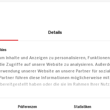
zepte
Details
Desserts
Vorspe
kies
m Inhalte und Anzeigen zu personalisieren, Funktionen
die Zugriffe auf unsere Website zu analysieren. Außer
Verwendung unserer Website an unsere Partner für sozi
Pfannkuchen-Torte mit
Rumtopff
 Partner führen diese Informationen möglicherweise mi
Vanillefüllung und
ansetzen 
bereitgestellt haben oder die sie im Rahmen Ihrer Nut
Beeren-Topping
Herbst
Präferenzen
Statistiken