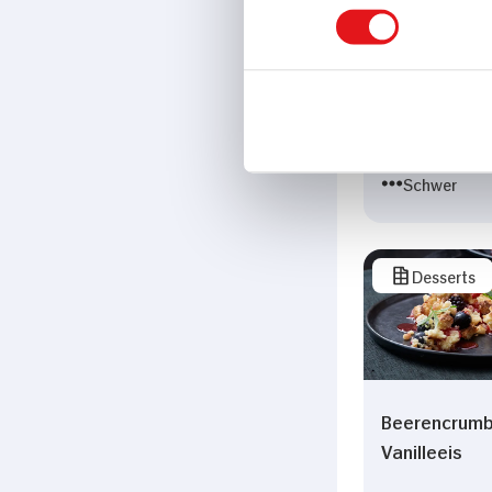
Zimtparfait 
Punschfrüch
450 min
999 kcal p. 
Schwer
Desserts
Beerencrumb
Vanilleeis