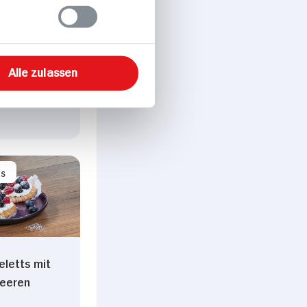
Alle zulassen
al p. Portion
ts
eletts mit
Beeren