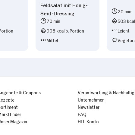
Feldsalat mit Honig-
20 min
Senf-Dressing
70 min
503 kcal 
Portion
908 kcal p. Portion
Leicht
Mittel
Vegetari
Angebote & Coupons
Verantwortung & Nachhaltig
Rezepte
Unternehmen
Sortiment
Newsletter
Marktfinder
FAQ
Unser Magazin
HIT-Konto