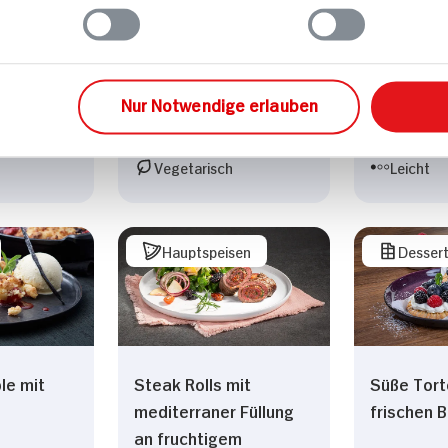
mit
90 min
ten
1.570 kcal p. Portion
Nur Notwendige erlauben
Portion
Mittel
2.724 kc
Vegetarisch
Leicht
Hauptspeisen
Desser
le mit
Steak Rolls mit
Süße Tort
mediterraner Füllung
frischen 
an fruchtigem