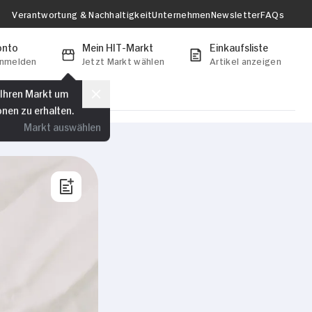
Verantwortung & Nachhaltigkeit
Unternehmen
Newsletter
FAQs
onto
Mein HIT-Markt
Einkaufsliste
anmelden
Jetzt Markt wählen
Artikel anzeigen
 Ihren Markt um
onen zu erhalten.
Markt auswählen