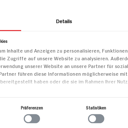
Details
 & Aufstriche
Süßgebäck
Kekse / Gebäck
kies
m Inhalte und Anzeigen zu personalisieren, Funktionen
rjanyky, Gebäck mit Kirschfüllung
die Zugriffe auf unsere Website zu analysieren. Außer
Verwendung unserer Website an unsere Partner für sozi
 Partner führen diese Informationen möglicherweise mi
bereitgestellt haben oder die sie im Rahmen Ihrer Nut
Markt finden
Bitte wählen Sie einen Markt aus,
um lokale Informationen zu sehen.
Präferenzen
Statistiken
Zum Marktfinder