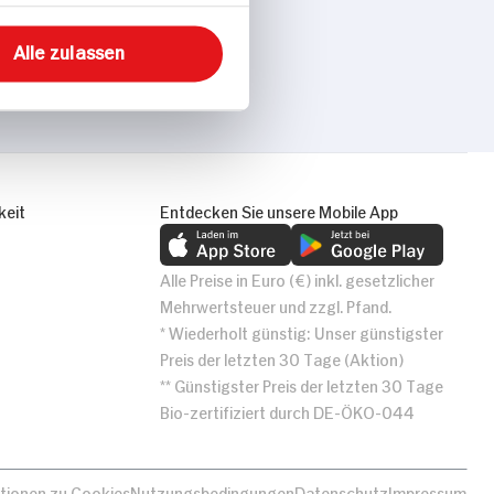
Alle zulassen
keit
Entdecken Sie unsere Mobile App
Alle Preise in Euro (€) inkl. gesetzlicher
Mehrwertsteuer und zzgl. Pfand.
* Wiederholt günstig: Unser günstigster
Preis der letzten 30 Tage (Aktion)
** Günstigster Preis der letzten 30 Tage
Bio-zertifiziert durch DE-ÖKO-044
tionen zu Cookies
Nutzungsbedingungen
Datenschutz
Impressum