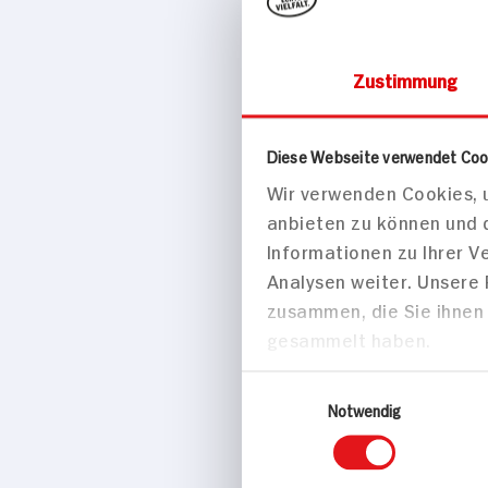
Zustimmung
Brot, Cerealien
Diese Webseite verwendet Coo
Wir verwenden Cookies, u
VESELKA P
anbieten zu können und 
400g Beutel
Informationen zu Ihrer 
Analysen weiter. Unsere
zusammen, die Sie ihnen 
gesammelt haben.
Einwilligungsauswahl
Notwendig