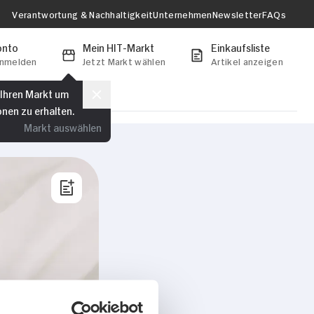
Verantwortung & Nachhaltigkeit
Unternehmen
Newsletter
FAQs
onto
Mein HIT-Markt
Einkaufsliste
anmelden
Jetzt Markt wählen
Artikel anzeigen
 Ihren Markt um
onen zu erhalten.
Markt auswählen