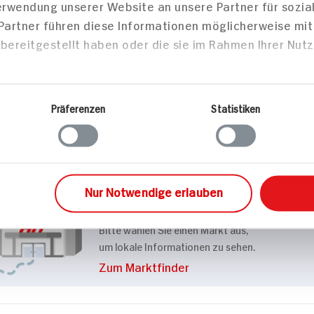
Details
 & Aufstriche
Süßgebäck
Kekse / Gebäck
kies
m Inhalte und Anzeigen zu personalisieren, Funktionen
 Balena Mürbegebäck +Schokoboden
die Zugriffe auf unsere Website zu analysieren. Außer
Verwendung unserer Website an unsere Partner für sozi
 Partner führen diese Informationen möglicherweise mi
bereitgestellt haben oder die sie im Rahmen Ihrer Nut
Markt finden
Bitte wählen Sie einen Markt aus,
um lokale Informationen zu sehen.
Präferenzen
Statistiken
Zum Marktfinder