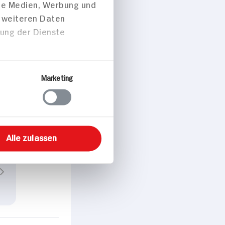
Über Cookies
 für soziale Medien
dem geben wir
ale Medien, Werbung und
t weiteren Daten
zung der Dienste
Marketing