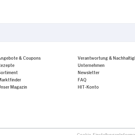
Nur Notwendige erlauben
Angebote & Coupons
Verantwortung & Nachhaltig
Rezepte
Unternehmen
Sortiment
Newsletter
Marktfinder
FAQ
Unser Magazin
HIT-Konto
Cookie-Einstellungen
Informa