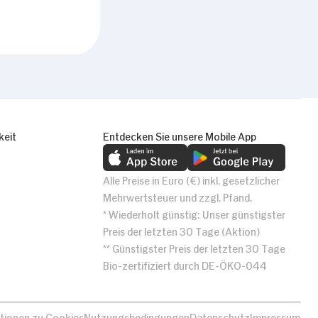
Alle zulassen
keit
Entdecken Sie unsere Mobile App
Alle Preise in Euro (€) inkl. gesetzlicher
Mehrwertsteuer und zzgl. Pfand.
* Wiederholt günstig: Unser günstigster
Preis der letzten 30 Tage (Aktion)
** Günstigster Preis der letzten 30 Tage
Bio-zertifiziert durch DE-ÖKO-044
tionen zu Cookies
Nutzungsbedingungen
Datenschutz
Impressum