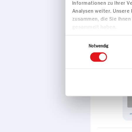
Zustimmung
Brot, Cerealien
Diese Webseite verwendet Coo
Wir verwenden Cookies, u
Lambertz
anbieten zu können und 
125g Packung
Informationen zu Ihrer 
Analysen weiter. Unsere
zusammen, die Sie ihnen 
gesammelt haben.
Einwilligungsauswahl
Notwendig