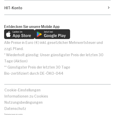
HIT-Konto
Entdecken Sie unsere Mobile App
Alle Preise in Euro (€) inkl. gesetzlicher Mehrwertsteuer und
zzgl. Pfand.
* Wiederholt günstig: Unser günstigster Preis der letzten 30
Tage (Aktion)
** Günstigster Preis der letzten 30 Tage
Bio-zertifiziert durch DE-ÖKO-044
Cookie-Einstellungen
Informationen zu Cookies
Nutzungsbedingungen
Datenschutz
Impressum