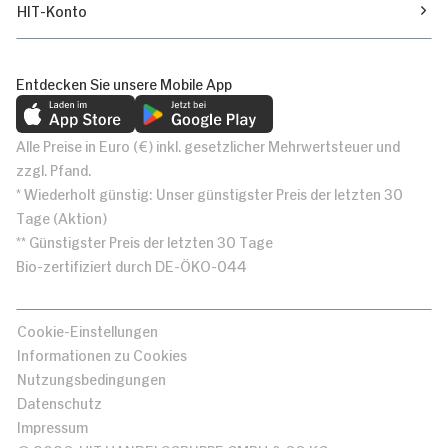
HIT-Konto
Entdecken Sie unsere Mobile App
Alle Preise in Euro (€) inkl. gesetzlicher Mehrwertsteuer und
zzgl. Pfand.
* Wiederholt günstig: Unser günstigster Preis der letzten 30
Tage (Aktion)
** Günstigster Preis der letzten 30 Tage
Bio-zertifiziert durch DE-ÖKO-044
Cookie-Einstellungen
Informationen zu Cookies
Nutzungsbedingungen
Datenschutz
Impressum