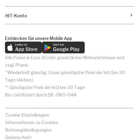
HIT-Konto
Entdecken Sie unsere Mobile App
Alle Preise in Euro (€) inkl. gesetzlicher Mehrwertsteuer und
zzgl. Pfand.
* Wiederholt günstig: Unser günstigster Preis der letzten 30
Tage (Aktion)
** Günstigster Preis der letzten 30 Tage
Bio-zertifiziert durch DE-ÖKO-044
Cookie-Einstellungen
Informationen zu Cookies
Nutzungsbedingungen
Datenschutz