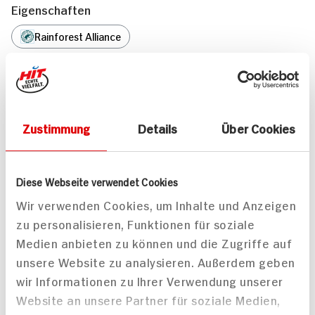
Eigenschaften
Rainforest Alliance
Marke
Bahlsen
Weitere Artikel aus dieser Kategorie
Zustimmung
Details
Über Cookies
Diese Webseite verwendet Cookies
Wir verwenden Cookies, um Inhalte und Anzeigen
zu personalisieren, Funktionen für soziale
Medien anbieten zu können und die Zugriffe auf
Dr. Quendt Russisch Brot
Bahlsen Russisch Brot
unsere Website zu analysieren. Außerdem geben
ABC
100g Beutel
wir Informationen zu Ihrer Verwendung unserer
100g Beutel
14x verfügbar
Website an unsere Partner für soziale Medien,
16x verfügbar