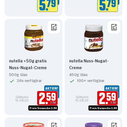
5.
79
5.
79
nutella +50g gratis
nutella Nuss-Nugat-
Nuss-Nugat-Creme
Creme
500g Glas
450g Glas
26x verfügbar
100+ verfügbar
AKTION!
AKTION!
2.
59
2.
59
Gültig bis
Gültig bis
15.08.26
15.08.26
2.59
2.59
Preis Vorwoche 3.99
Preis Vorwoche 3.99