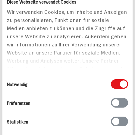
Diese Webseite verwendet Cookies
Nougat-Creme
400g Glas
Wir verwenden Cookies, um Inhalte und Anzeigen
400g Glas
30x verfügbar
15x verfügbar
zu personalisieren, Funktionen für soziale
Medien anbieten zu können und die Zugriffe auf
DAUER
DAUER
DISCOUNT
DISCOUNT
PREIS
PREIS
unsere Website zu analysieren. Außerdem geben
1.
99
4.
45
wir Informationen zu Ihrer Verwendung unserer
Website an unsere Partner für soziale Medien,
Werbung und Analysen weiter. Unsere Partner
führen diese Informationen möglicherweise mit
weiteren Daten zusammen, die Sie ihnen
Einwilligungsauswahl
bereitgestellt haben oder die sie im Rahmen
Notwendig
Ihrer Nutzung der Dienste gesammelt haben.
Präferenzen
Valsoia La Crema
Alnatura Schoko Nuss
Schokocreme
Creme 45% Haselnüsse
400g Glas
250g Glas
Statistiken
10x verfügbar
8x verfügbar