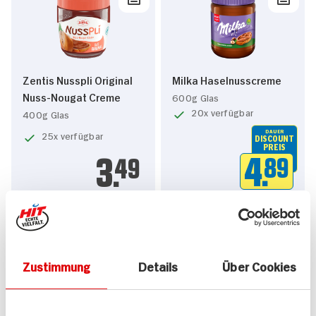
Zentis Nusspli Original
Milka Haselnusscreme
Nuss-Nougat Creme
600g Glas
20x verfügbar
400g Glas
DAUER
25x verfügbar
DISCOUNT
PREIS
4.
89
3.
49
Zustimmung
Details
Über Cookies
ja! Nuss-Nougat Creme
Rapunzel Bionella Nuss-