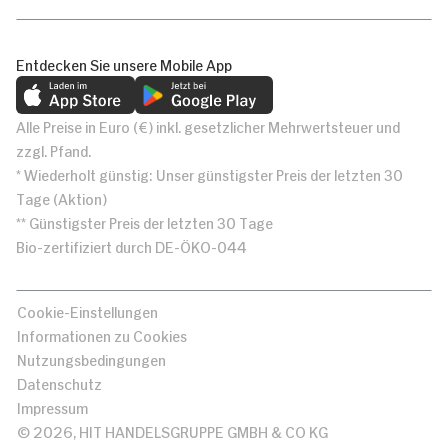
Entdecken Sie unsere Mobile App
Alle Preise in Euro (€) inkl. gesetzlicher Mehrwertsteuer und
zzgl. Pfand.
* Wiederholt günstig: Unser günstigster Preis der letzten 30
Tage (Aktion)
** Günstigster Preis der letzten 30 Tage
Bio-zertifiziert durch DE-ÖKO-044
Cookie-Einstellungen
Informationen zu Cookies
Nutzungsbedingungen
Datenschutz
Impressum
© 2026, HIT HANDELSGRUPPE GMBH & CO KG