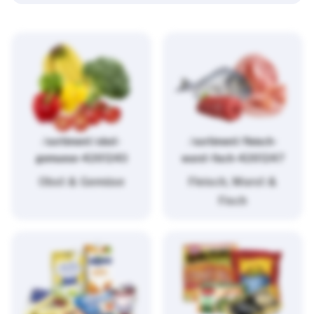
/sortiment/obst-
/sortiment/fleisch-
gemuese-4261243
wurst-fisch-4261247
Obst & Gemüse
Fleisch, Wurst &
Fisch