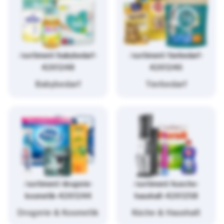
/sortiment/babybedarf-
/sortiment/tierbedarf-
4261248
4261246
Babybedarf
Tierbedarf
/sortiment/drogerie-
/sortiment/kueche-
kosmetik-4261244
haushalt-4261258
Drogerie & Kosmetik
Küche & Haushalt