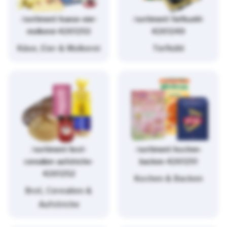
/sortiment/kaese-eier-
/sortiment/tiefkuehl-
molkerei-4261253
4261249
Käse, Eier & Molkerei
Tiefkühl
/sortiment/brot-
/sortiment/kochen-
cerealien-aufstriche-
backen-4261251
4261252
Kochen & Backen
Brot, Cerealien &
Aufstriche