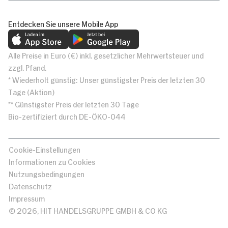
Entdecken Sie unsere Mobile App
Alle Preise in Euro (€) inkl. gesetzlicher Mehrwertsteuer und
zzgl. Pfand.
* Wiederholt günstig: Unser günstigster Preis der letzten 30
Tage (Aktion)
** Günstigster Preis der letzten 30 Tage
Bio-zertifiziert durch DE-ÖKO-044
Cookie-Einstellungen
Informationen zu Cookies
Nutzungsbedingungen
Datenschutz
Impressum
© 2026, HIT HANDELSGRUPPE GMBH & CO KG