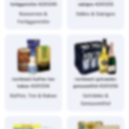
fertiggerichte-4261245
salziges-4261255
Konserven &
Süßes & Salziges
Fertiggerichte
/sortiment/kaffee-tee-
/sortiment/getraenke-
kakao-4261254
genussmittel-4261256
Kaffee, Tee & Kakao
Getränke &
Genussmittel