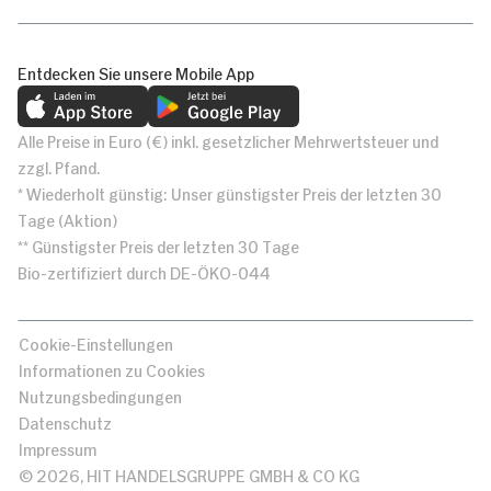
Entdecken Sie unsere Mobile App
Alle Preise in Euro (€) inkl. gesetzlicher Mehrwertsteuer und
zzgl. Pfand.
* Wiederholt günstig: Unser günstigster Preis der letzten 30
Tage (Aktion)
** Günstigster Preis der letzten 30 Tage
Bio-zertifiziert durch DE-ÖKO-044
Cookie-Einstellungen
Informationen zu Cookies
Nutzungsbedingungen
Datenschutz
Impressum
© 2026, HIT HANDELSGRUPPE GMBH & CO KG