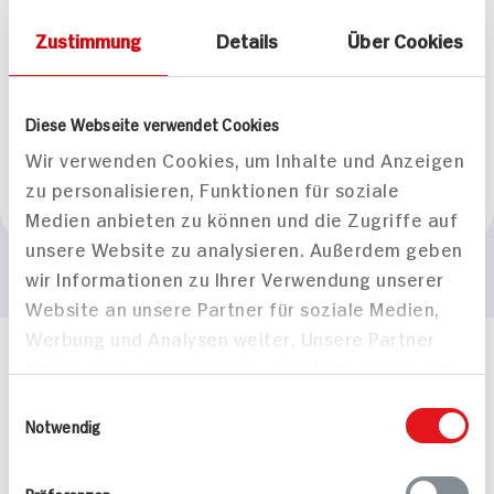
d'arbo Fruchtaufstr.
Zustimmung
Details
Über Cookies
Herkunftsland
Diese Webseite verwendet Cookies
Wir verwenden Cookies, um Inhalte und Anzeigen
zu personalisieren, Funktionen für soziale
Medien anbieten zu können und die Zugriffe auf
Österreich
unsere Website zu analysieren. Außerdem geben
wir Informationen zu Ihrer Verwendung unserer
Website an unsere Partner für soziale Medien,
Werbung und Analysen weiter. Unsere Partner
führen diese Informationen möglicherweise mit
Häufig gestellte Fragen
Mehr Informationen in unserem FAQ
weiteren Daten zusammen, die Sie ihnen
Einwilligungsauswahl
kontakt
hit.de
bereitgestellt haben oder die sie im Rahmen
Notwendig
Wir beantworten gerne Ihre Fragen
Ihrer Nutzung der Dienste gesammelt haben.
(0228) 42967 0
Präferenzen