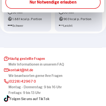
l'orange Ingwer-
Kokosmantel auf
Nur Notwendige erlauben
Kürbispüree
Glasnudelsalat
90 min
60 min
1.881 kcal p. Portion
903 kcal p. Portion
Schwer
Leicht
Häufig gestellte Fragen
Mehr Informationen in unserem FAQ
kontakt
hit.de
Wir beantworten gerne Ihre Fragen
(0228) 42967 0
Montag - Donnerstag: 9 bis 16 Uhr
Freitags: 9 bis 13 Uhr
Folgen Sie uns auf TikTok