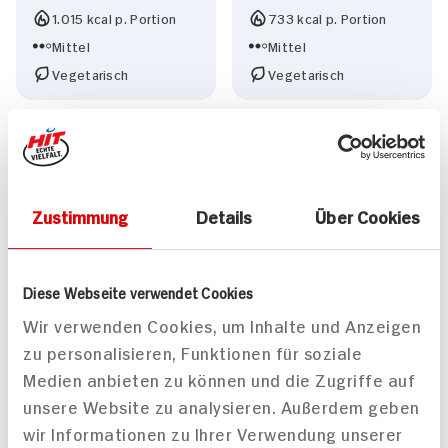
1.015 kcal p. Portion
733 kcal p. Portion
Mittel
Mittel
Vegetarisch
Vegetarisch
Zustimmung
Details
Über Cookies
Thunfischfilet in
Möhren-Paprika-Suppe
Teriyaki-Marinade an
Diese Webseite verwendet Cookies
Brokkolireis
Wir verwenden Cookies, um Inhalte und Anzeigen
75 min
60 min
zu personalisieren, Funktionen für soziale
1.120 kcal p. Portion
429 kcal p. Portion
Medien anbieten zu können und die Zugriffe auf
Mittel
Mittel
unsere Website zu analysieren. Außerdem geben
wir Informationen zu Ihrer Verwendung unserer