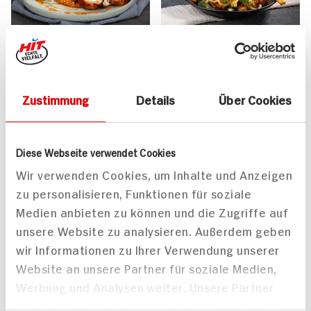
Duroc Schweinekarree
Gebratene Udon-Nudeln
auf pikanter
mit Brokkoli und Tofu
40 min
Bohnenpfanne
Zustimmung
Details
Über Cookies
135 min
1.015 kcal p. Portion
1.262 kcal p. Portion
Mittel
Mittel
Vegetarisch
Diese Webseite verwendet Cookies
Wir verwenden Cookies, um Inhalte und Anzeigen
zu personalisieren, Funktionen für soziale
Medien anbieten zu können und die Zugriffe auf
unsere Website zu analysieren. Außerdem geben
wir Informationen zu Ihrer Verwendung unserer
Website an unsere Partner für soziale Medien,
Rote-Bete-Bohnen-
Schinkenbraten auf
Werbung und Analysen weiter. Unsere Partner
Salat mit Haselnuss und
Kartoffeln und Gemüse
Feta
im Ofen gegart
führen diese Informationen möglicherweise mit