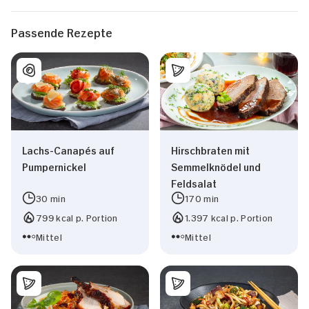
Passende Rezepte
Lachs-Canapés auf
Hirschbraten mit
Pumpernickel
Semmelknödel und
Feldsalat
30 min
170 min
799 kcal p. Portion
1.397 kcal p. Portion
Mittel
Mittel