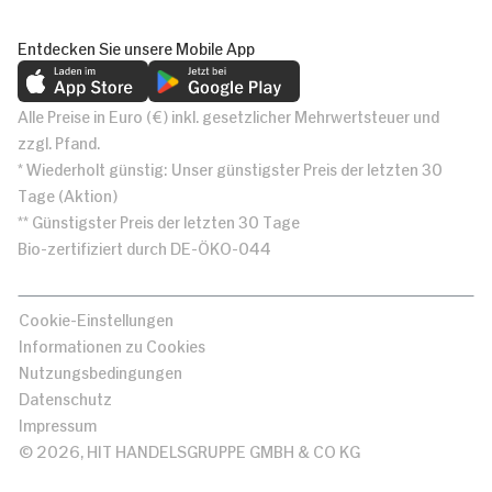
Entdecken Sie unsere Mobile App
Alle Preise in Euro (€) inkl. gesetzlicher Mehrwertsteuer und
zzgl. Pfand.
* Wiederholt günstig: Unser günstigster Preis der letzten 30
Tage (Aktion)
** Günstigster Preis der letzten 30 Tage
Bio-zertifiziert durch DE-ÖKO-044
Cookie-Einstellungen
Informationen zu Cookies
Nutzungsbedingungen
Datenschutz
Impressum
© 2026, HIT HANDELSGRUPPE GMBH & CO KG