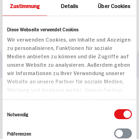
Zustimmung
Details
Über Cookies
Herkunftsland
Diese Webseite verwendet Cookies
Wir verwenden Cookies, um Inhalte und Anzeigen
zu personalisieren, Funktionen für soziale
Frankreich
Medien anbieten zu können und die Zugriffe auf
unsere Website zu analysieren. Außerdem geben
wir Informationen zu Ihrer Verwendung unserer
Website an unsere Partner für soziale Medien,
Werbung und Analysen weiter. Unsere Partner
Häufig gestellte Fragen
führen diese Informationen möglicherweise mit
Mehr Informationen in unserem FAQ
weiteren Daten zusammen, die Sie ihnen
kontakt
hit.de
Einwilligungsauswahl
bereitgestellt haben oder die sie im Rahmen
Notwendig
Wir beantworten gerne Ihre Fragen
(0228) 42967 0
Ihrer Nutzung der Dienste gesammelt haben.
Montag - Donnerstag: 9 bis 16 Uhr
Präferenzen
Freitags: 9 bis 13 Uhr