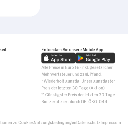
keit
Entdecken Sie unsere Mobile App
Alle Preise in Euro (€) inkl. gesetzlicher
Mehrwertsteuer und zzgl. Pfand.
* Wiederholt günstig: Unser günstigster
Preis der letzten 30 Tage (Aktion)
** Günstigster Preis der letzten 30 Tage
Bio-zertifiziert durch DE-ÖKO-044
tionen zu Cookies
Nutzungsbedingungen
Datenschutz
Impressum