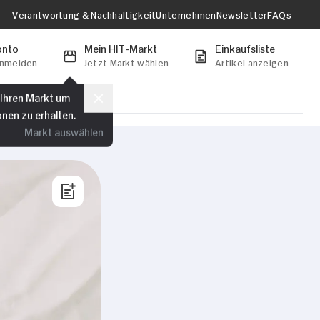
Verantwortung & Nachhaltigkeit
Unternehmen
Newsletter
FAQs
onto
Mein HIT-Markt
Einkaufsliste
anmelden
Jetzt Markt wählen
Artikel anzeigen
 Ihren Markt um
onen zu erhalten.
Markt auswählen