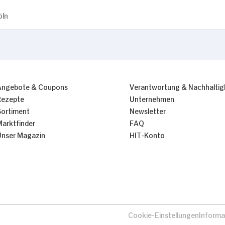
öln
Angebote & Coupons
Verantwortung & Nachhaltig
Rezepte
Unternehmen
Sortiment
Newsletter
Marktfinder
FAQ
Unser Magazin
HIT-Konto
Cookie-Einstellungen
Informa