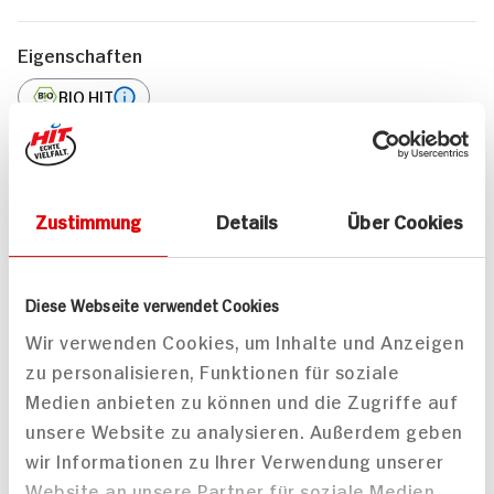
Eigenschaften
BIO HIT
Marke
Erlbacher Honighaus
Zustimmung
Details
Über Cookies
Weitere Artikel aus dieser Kategorie
Diese Webseite verwendet Cookies
Wir verwenden Cookies, um Inhalte und Anzeigen
zu personalisieren, Funktionen für soziale
Medien anbieten zu können und die Zugriffe auf
unsere Website zu analysieren. Außerdem geben
Rewe Feine Welt
HIT Bio Deutscher Honig
wir Informationen zu Ihrer Verwendung unserer
Lavendelhonig
Kornblumenblüte
Website an unsere Partner für soziale Medien,
250g Glas
500g Glas