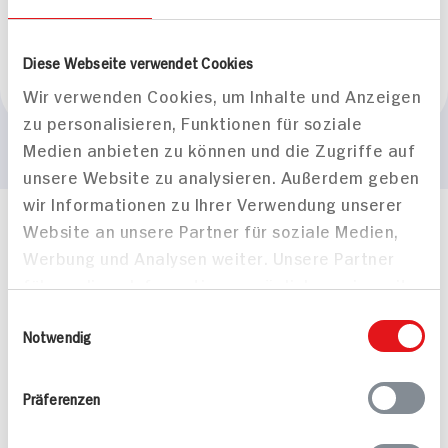
BIO HIT
Diese Webseite verwendet Cookies
Marke
Wir verwenden Cookies, um Inhalte und Anzeigen
BioGourmet
zu personalisieren, Funktionen für soziale
Medien anbieten zu können und die Zugriffe auf
unsere Website zu analysieren. Außerdem geben
wir Informationen zu Ihrer Verwendung unserer
Website an unsere Partner für soziale Medien,
Häufig gestellte Fragen
Werbung und Analysen weiter. Unsere Partner
Mehr Informationen in unserem FAQ
kontakt
hit.de
führen diese Informationen möglicherweise mit
Wir beantworten gerne Ihre Fragen
weiteren Daten zusammen, die Sie ihnen
Einwilligungsauswahl
(0228) 42967 0
bereitgestellt haben oder die sie im Rahmen
Notwendig
Montag - Donnerstag: 9 bis 16 Uhr
Ihrer Nutzung der Dienste gesammelt haben.
Freitags: 9 bis 13 Uhr
Präferenzen
Folgen Sie uns auf TikTok