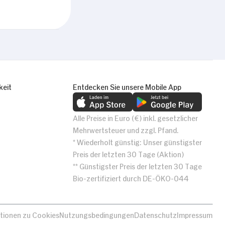
keit
Entdecken Sie unsere Mobile App
Alle Preise in Euro (€) inkl. gesetzlicher
Mehrwertsteuer und zzgl. Pfand.
* Wiederholt günstig: Unser günstigster
Preis der letzten 30 Tage (Aktion)
** Günstigster Preis der letzten 30 Tage
Bio-zertifiziert durch DE-ÖKO-044
tionen zu Cookies
Nutzungsbedingungen
Datenschutz
Impressum