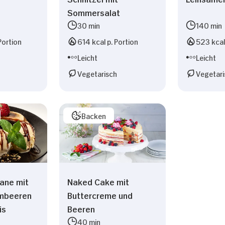
Sommersalat
30 min
140 min
Portion
614 kcal p. Portion
523 kcal 
Leicht
Leicht
Vegetarisch
Vegetari
Backen
nane mit
Naked Cake mit
imbeeren
Buttercreme und
is
Beeren
40 min