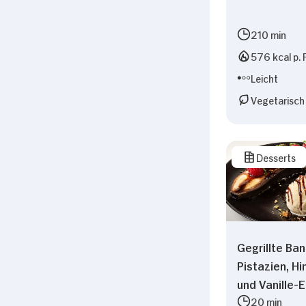
210 min
576 kcal p. 
Leicht
Vegetarisch
Desserts
Gegrillte Ba
Pistazien, H
und Vanille-E
20 min