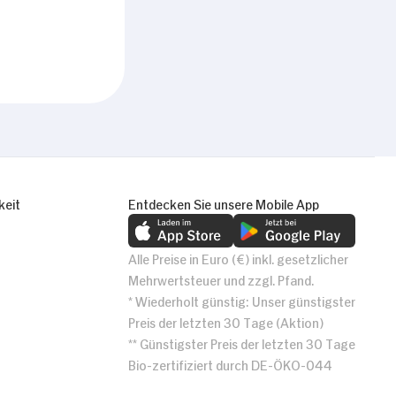
keit
Entdecken Sie unsere Mobile App
Alle Preise in Euro (€) inkl. gesetzlicher
Mehrwertsteuer und zzgl. Pfand.
* Wiederholt günstig: Unser günstigster
Preis der letzten 30 Tage (Aktion)
** Günstigster Preis der letzten 30 Tage
Bio-zertifiziert durch DE-ÖKO-044