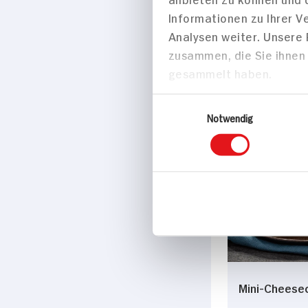
Informationen zu Ihrer 
Gebackener
Analysen weiter. Unsere
Ziegenkäse 
zusammen, die Sie ihnen 
Schwarzwäl
gesammelt haben.
Schinken
15 min
Einwilligungsauswahl
363 kcal p. 
Notwendig
Leicht
Backen
Mini-Cheese