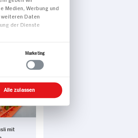
ale Medien, Werbung und
t weiteren Daten
zung der Dienste
 p. Portion
Marketing
ück
Alle zulassen
sli mit
n