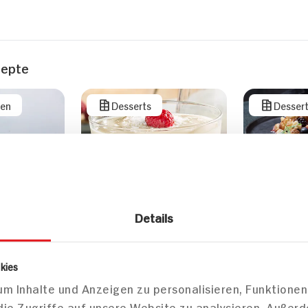
zepte
sen
Desserts
Desser
Beerencru
Vanilleeis
Details
kies
m Inhalte und Anzeigen zu personalisieren, Funktionen
die Zugriffe auf unsere Website zu analysieren. Außer