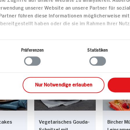
Verwendung unserer Website an unsere Partner für sozi
Chia-Pudding Für 4
 Partner führen diese Informationen möglicherweise mi
mit
Personen
bereitgestellt haben oder die sie im Rahmen Ihrer Nut
der
35 min
324 kcal p. Portion
45 min
Portion
Leicht
987 kcal
Präferenzen
Statistiken
Vegan
Leicht
Hauptspeisen
Frühst
Nur Notwendige erlauben
cakes
Vegetarisches Gouda-
Bircher Mü
Schnitzel mit
Leinsame