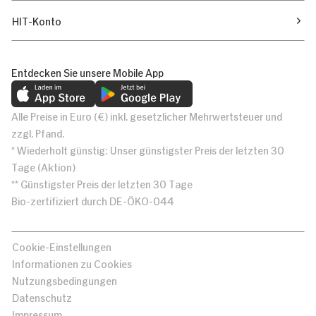
HIT-Konto
Entdecken Sie unsere Mobile App
Alle Preise in Euro (€) inkl. gesetzlicher Mehrwertsteuer und
zzgl. Pfand.
* Wiederholt günstig: Unser günstigster Preis der letzten 30
Tage (Aktion)
** Günstigster Preis der letzten 30 Tage
Bio-zertifiziert durch DE-ÖKO-044
Cookie-Einstellungen
Informationen zu Cookies
Nutzungsbedingungen
Datenschutz
Impressum