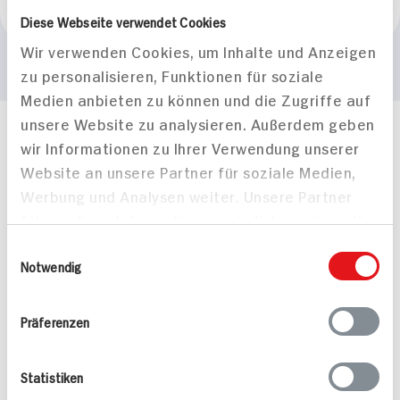
Grashoff
Diese Webseite verwendet Cookies
Wir verwenden Cookies, um Inhalte und Anzeigen
zu personalisieren, Funktionen für soziale
Medien anbieten zu können und die Zugriffe auf
unsere Website zu analysieren. Außerdem geben
Häufig gestellte Fragen
wir Informationen zu Ihrer Verwendung unserer
Mehr Informationen in unserem FAQ
Website an unsere Partner für soziale Medien,
kontakt
hit.de
Werbung und Analysen weiter. Unsere Partner
Wir beantworten gerne Ihre Fragen
führen diese Informationen möglicherweise mit
(0228) 42967 0
weiteren Daten zusammen, die Sie ihnen
Montag - Donnerstag: 9 bis 16 Uhr
Einwilligungsauswahl
bereitgestellt haben oder die sie im Rahmen
Notwendig
Freitags: 9 bis 13 Uhr
Ihrer Nutzung der Dienste gesammelt haben.
Folgen Sie uns auf TikTok
Präferenzen
Angebote & Coupons
Statistiken