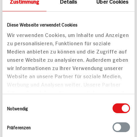
Zustimmung
Details
Über Cookies
fruchtig
gegrilltem Obst
80 min
20 min
150 kcal p. Portion
255 kcal p. Portion
Diese Webseite verwendet Cookies
Leicht
Leicht
Wir verwenden Cookies, um Inhalte und Anzeigen
zu personalisieren, Funktionen für soziale
Medien anbieten zu können und die Zugriffe auf
unsere Website zu analysieren. Außerdem geben
wir Informationen zu Ihrer Verwendung unserer
Website an unsere Partner für soziale Medien,
Veganer Erdbeerkuchen
Werbung und Analysen weiter. Unsere Partner
führen diese Informationen möglicherweise mit
weiteren Daten zusammen, die Sie ihnen
Einwilligungsauswahl
bereitgestellt haben oder die sie im Rahmen
Notwendig
Ihrer Nutzung der Dienste gesammelt haben.
Präferenzen