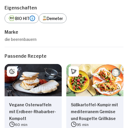
Eigenschaften
BIO HIT
Demeter
Marke
die beerenbauern
Passende Rezepte
Vegane Osterwaffeln
Süßkartoffel-Kumpir mit
mit Erdbeer-Rhabarber-
mediterranem Gemüse
Kompott
und Rougette Grillkäse
60 min
95 min