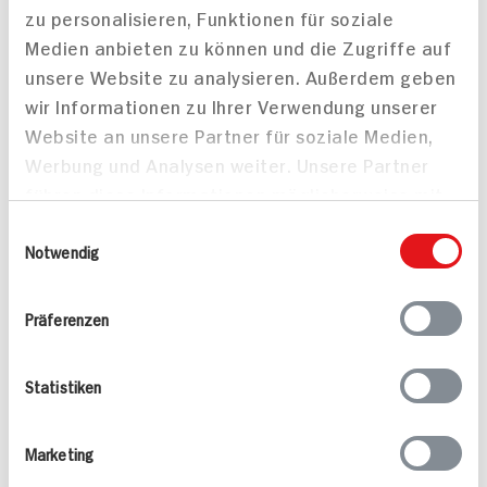
zu personalisieren, Funktionen für soziale
Beerencrumble mit
Mini-Cheesecakes
Medien anbieten zu können und die Zugriffe auf
210 min
Vanilleeis
unsere Website zu analysieren. Außerdem geben
45 min
576 kcal p. Portion
wir Informationen zu Ihrer Verwendung unserer
987 kcal p. Portion
Leicht
Website an unsere Partner für soziale Medien,
Leicht
Vegetarisch
Werbung und Analysen weiter. Unsere Partner
führen diese Informationen möglicherweise mit
weiteren Daten zusammen, die Sie ihnen
Einwilligungsauswahl
bereitgestellt haben oder die sie im Rahmen
Notwendig
Ihrer Nutzung der Dienste gesammelt haben.
Präferenzen
Vegetarisches Gouda-
Bircher Müsli mit
Schnitzel mit
Leinsamen
Statistiken
Sommersalat
30 min
140 min
614 kcal p. Portion
523 kcal p. Portion
Marketing
Leicht
Leicht