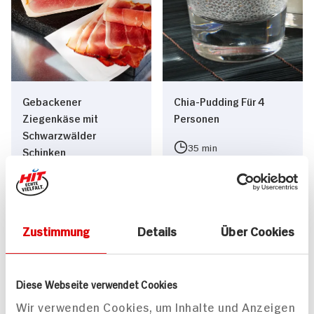
Gebackener
Chia-Pudding Für 4
Ziegenkäse mit
Personen
Schwarzwälder
35 min
Schinken
15 min
324 kcal p. Portion
363 kcal p. Portion
Leicht
Leicht
Vegan
Zustimmung
Details
Über Cookies
Diese Webseite verwendet Cookies
Wir verwenden Cookies, um Inhalte und Anzeigen