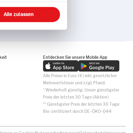
Alle zulassen
keit
Entdecken Sie unsere Mobile App
Alle Preise in Euro (€) inkl. gesetzlicher
Mehrwertsteuer und zzgl. Pfand.
* Wiederholt günstig: Unser günstigster
Preis der letzten 30 Tage (Aktion)
** Günstigster Preis der letzten 30 Tage
Bio-zertifiziert durch DE-ÖKO-044
tionen zu Cookies
Nutzungsbedingungen
Datenschutz
Impressum