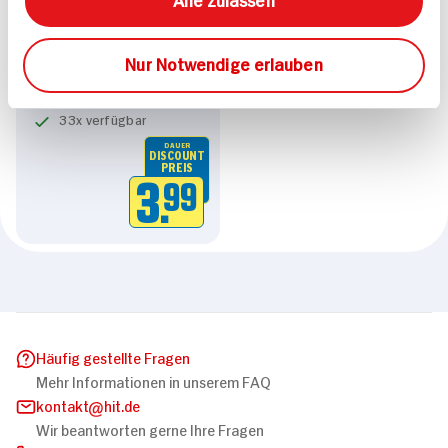
Vitalis Knusper Müsli
Nur Notwendige erlauben
Schoko + Banane
450g Packung
33x verfügbar
DAUER
DISCOUNT
PREIS
3.
99
Häufig gestellte Fragen
Mehr Informationen in unserem FAQ
kontakt
hit.de
Wir beantworten gerne Ihre Fragen