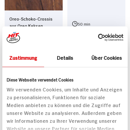
Oreo-Schoko-Crossis
50 min
aus Oreo Keksen
30 min
681 kcal p. Portion
4.329 kcal p. Portion
Mittel
Leicht
Vegan
Zustimmung
Details
Über Cookies
Diese Webseite verwendet Cookies
Wir verwenden Cookies, um Inhalte und Anzeigen
zu personalisieren, Funktionen für soziale
Selbstgemachte
Tofu-Nuggets mit
Medien anbieten zu können und die Zugriffe auf
Fischstäbchen mit
Guacamole
unsere Website zu analysieren. Außerdem geben
Kartoffelpüree und
wir Informationen zu Ihrer Verwendung unserer
120 min
Rahmspinat
Website an unsere Partner für soziale Medien,
60 min
1.172 kcal p. Portion