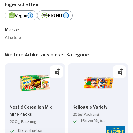
Eigenschaften
Vegan
BIO HIT
Marke
Alnatura
Weitere Artikel aus dieser Kategorie
Nestlé Cerealien Mix
Kellogg's Variety
Mini-Packs
205g Packung
16x verfügbar
200g Packung
DAUER
13x verfügbar
DISCOUNT