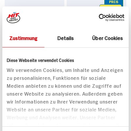
PREIS
4.
49
3.
99
Passende Rezepte
Zustimmung
Details
Über Cookies
Diese Webseite verwendet Cookies
Wir verwenden Cookies, um Inhalte und Anzeigen
zu personalisieren, Funktionen für soziale
Selbstgemachte
Zwiebelringe in
Medien anbieten zu können und die Zugriffe auf
Fischstäbchen mit
Cornflakes-Panade mit
unsere Website zu analysieren. Außerdem geben
Kartoffelpüree und
Avocadocreme
wir Informationen zu Ihrer Verwendung unserer
50 min
Rahmspinat
Website an unsere Partner für soziale Medien,
60 min
681 kcal p. Portion
Werbung und Analysen weiter. Unsere Partner
805 kcal p. Portion
Mittel
führen diese Informationen möglicherweise mit
Leicht
Vegan