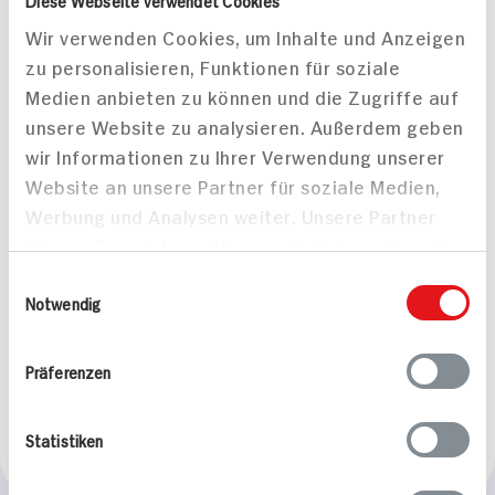
Diese Webseite verwendet Cookies
Mittel
805 kcal p. Portion
Wir verwenden Cookies, um Inhalte und Anzeigen
Vegan
Leicht
zu personalisieren, Funktionen für soziale
Medien anbieten zu können und die Zugriffe auf
unsere Website zu analysieren. Außerdem geben
wir Informationen zu Ihrer Verwendung unserer
Website an unsere Partner für soziale Medien,
Werbung und Analysen weiter. Unsere Partner
Joghurtsahne Dessert
führen diese Informationen möglicherweise mit
mit Pfirsichkern auf
weiteren Daten zusammen, die Sie ihnen
Einwilligungsauswahl
Cornflakes-Schoko
bereitgestellt haben oder die sie im Rahmen
Notwendig
Boden, mit Mandel-
Ihrer Nutzung der Dienste gesammelt haben.
Rosinen-Honig Topping
180 min
Präferenzen
595 kcal p. Portion
Mittel
Statistiken
Vegetarisch