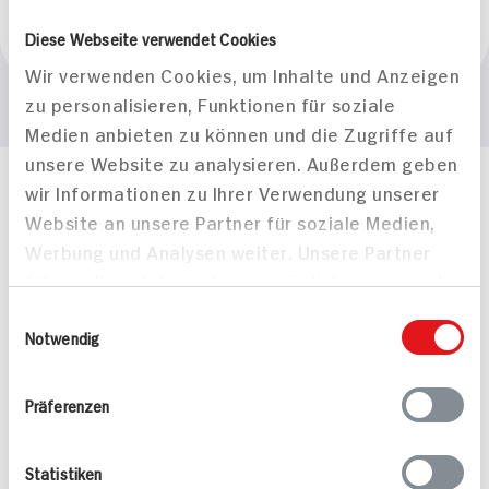
Marke
Diese Webseite verwendet Cookies
Schär
Wir verwenden Cookies, um Inhalte und Anzeigen
zu personalisieren, Funktionen für soziale
Medien anbieten zu können und die Zugriffe auf
unsere Website zu analysieren. Außerdem geben
wir Informationen zu Ihrer Verwendung unserer
Häufig gestellte Fragen
Website an unsere Partner für soziale Medien,
Mehr Informationen in unserem FAQ
kontakt
hit.de
Werbung und Analysen weiter. Unsere Partner
Wir beantworten gerne Ihre Fragen
führen diese Informationen möglicherweise mit
(0228) 42967 0
weiteren Daten zusammen, die Sie ihnen
Einwilligungsauswahl
Montag - Donnerstag: 9 bis 16 Uhr
bereitgestellt haben oder die sie im Rahmen
Notwendig
Freitags: 9 bis 13 Uhr
Ihrer Nutzung der Dienste gesammelt haben.
Folgen Sie uns auf TikTok
Präferenzen
Angebote & Coupons
Statistiken