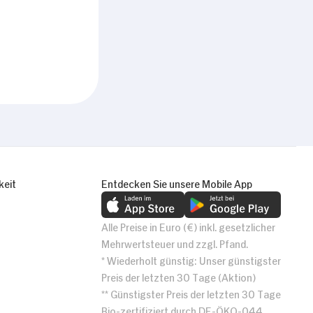
keit
Entdecken Sie unsere Mobile App
Alle Preise in Euro (€) inkl. gesetzlicher
Mehrwertsteuer und zzgl. Pfand.
* Wiederholt günstig: Unser günstigster
Preis der letzten 30 Tage (Aktion)
** Günstigster Preis der letzten 30 Tage
Bio-zertifiziert durch DE-ÖKO-044