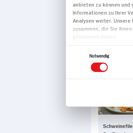
anbieten zu können und 
Melone mit
Informationen zu Ihrer 
Parmaschink
Analysen weiter. Unsere
Grissini
zusammen, die Sie ihnen 
gesammelt haben.
45 min
Einwilligungsauswahl
714 kcal p. 
Notwendig
Mittel
Hauptspei
Schweinefile