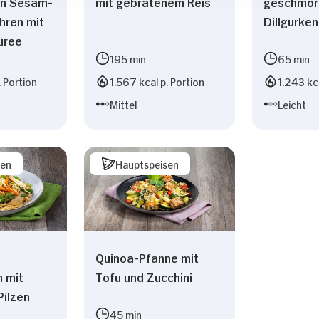
an Sesam-
mit gebratenem Reis
geschmor
hren mit
Dillgurken
üree
195 min
65 min
. Portion
1.567 kcal p. Portion
1.243 kca
Mittel
Leicht
sen
Hauptspeisen
Quinoa-Pfanne mit
 mit
Tofu und Zucchini
Pilzen
45 min