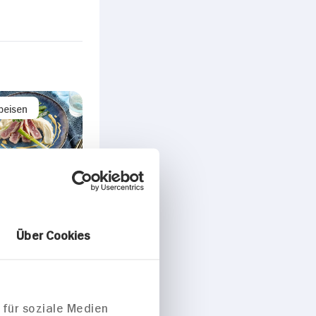
peisen
steak und
Über Cookies
auch mit
üree und
e
 für soziale Medien