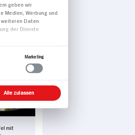
dem geben wir
ale Medien, Werbung und
t weiteren Daten
zung der Dienste
l p. Portion
Marketing
peisen
Alle zulassen
el mit