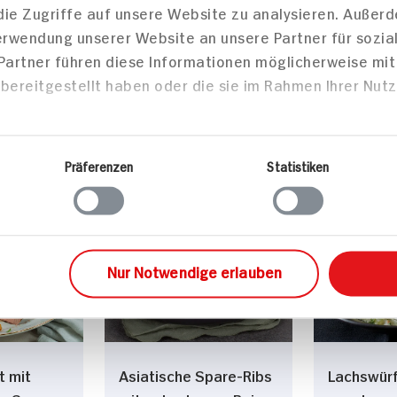
die Zugriffe auf unsere Website zu analysieren. Außer
Frischkäsebällchen
Verwendung unserer Website an unsere Partner für sozi
en und
und Blätterteigröllchen
 Partner führen diese Informationen möglicherweise mi
Vorspeise
bereitgestellt haben oder die sie im Rahmen Ihrer Nut
35 min
377 kcal p. Portion
45 min
Portion
Leicht
1.049 kca
Präferenzen
Statistiken
Vegetarisch
Mittel
sen
Hauptspeisen
Haupts
Nur Notwendige erlauben
t mit
Asiatische Spare-Ribs
Lachswürf