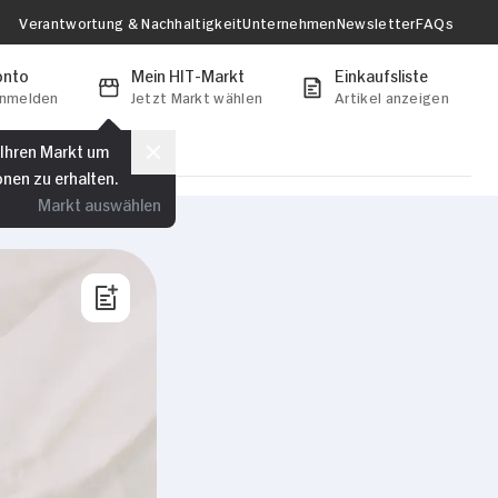
Verantwortung & Nachhaltigkeit
Unternehmen
Newsletter
FAQs
onto
Mein HIT-Markt
Einkaufsliste
anmelden
Jetzt Markt wählen
Artikel anzeigen
 Ihren Markt um
onen zu erhalten.
Markt auswählen