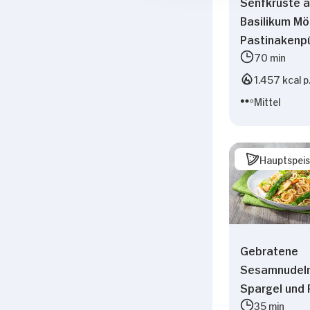
Senfkruste 
Basilikum Mö
Pastinakenp
70 min
1.457 kcal p
Mittel
Hauptspei
Gebratene
Sesamnudeln
Spargel und 
35 min