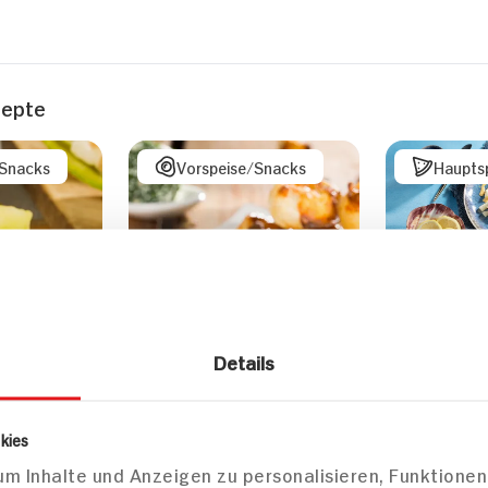
zepte
/Snacks
Vorspeise/Snacks
Haupts
Gegrilltes
Thunfisch
Details
Frühlingsl
Selleriep
Senfsauc
kies
m Inhalte und Anzeigen zu personalisieren, Funktionen