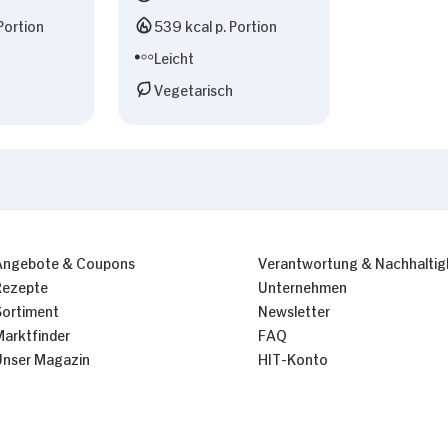
Portion
539 kcal p. Portion
Leicht
Vegetarisch
Angebote & Coupons
Verantwortung & Nachhaltig
Rezepte
Unternehmen
Sortiment
Newsletter
Marktfinder
FAQ
Unser Magazin
HIT-Konto