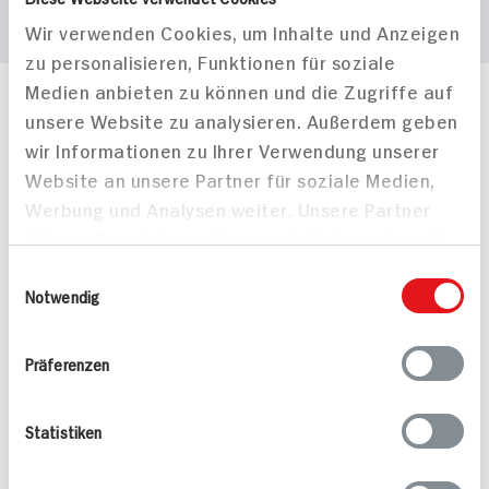
Wir verwenden Cookies, um Inhalte und Anzeigen
zu personalisieren, Funktionen für soziale
Medien anbieten zu können und die Zugriffe auf
Häufig gestellte Fragen
unsere Website zu analysieren. Außerdem geben
Mehr Informationen in unserem FAQ
wir Informationen zu Ihrer Verwendung unserer
kontakt
hit.de
Website an unsere Partner für soziale Medien,
Wir beantworten gerne Ihre Fragen
Werbung und Analysen weiter. Unsere Partner
(0228) 42967 0
führen diese Informationen möglicherweise mit
Montag - Donnerstag: 9 bis 16 Uhr
weiteren Daten zusammen, die Sie ihnen
Freitags: 9 bis 13 Uhr
Einwilligungsauswahl
bereitgestellt haben oder die sie im Rahmen
Notwendig
Folgen Sie uns auf TikTok
Ihrer Nutzung der Dienste gesammelt haben.
Präferenzen
Angebote & Coupons
Statistiken
Rezepte