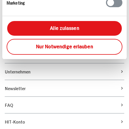
Marketing
Sortiment
Marktfinder
Alle zulassen
Unser Magazin
Nur Notwendige erlauben
Verantwortung & Nachhaltigkeit
Unternehmen
Newsletter
FAQ
HIT-Konto