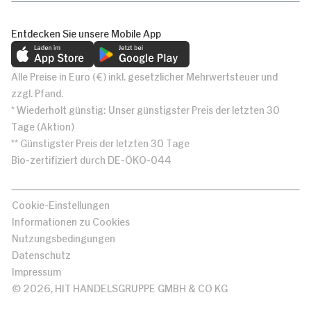
Entdecken Sie unsere Mobile App
Alle Preise in Euro (€) inkl. gesetzlicher Mehrwertsteuer und
zzgl. Pfand.
* Wiederholt günstig: Unser günstigster Preis der letzten 30
Tage (Aktion)
** Günstigster Preis der letzten 30 Tage
Bio-zertifiziert durch DE-ÖKO-044
Cookie-Einstellungen
Informationen zu Cookies
Nutzungsbedingungen
Datenschutz
Impressum
© 2026, HIT HANDELSGRUPPE GMBH & CO KG