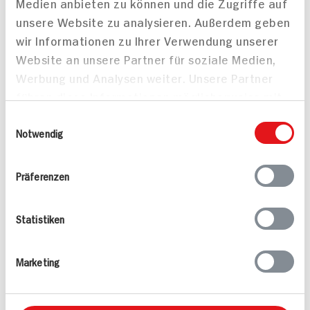
Medien anbieten zu können und die Zugriffe auf
Dinkel Zwieback
Dinkel Zwieback Apfel
unsere Website zu analysieren. Außerdem geben
Walnuss
200g Beutel
wir Informationen zu Ihrer Verwendung unserer
200g
15x verfügbar
Website an unsere Partner für soziale Medien,
11x verfügbar
Werbung und Analysen weiter. Unsere Partner
4.
49
4.
49
führen diese Informationen möglicherweise mit
weiteren Daten zusammen, die Sie ihnen
Einwilligungsauswahl
bereitgestellt haben oder die sie im Rahmen
Notwendig
Ihrer Nutzung der Dienste gesammelt haben.
Präferenzen
Statistiken
Dinkel Zwieback
Dinkel Wander-
Haselnuss-Haferfl.
Zwieback
200g Beutel
200g Beutel
Marketing
11x verfügbar
15x verfügbar
4.
49
4.
49