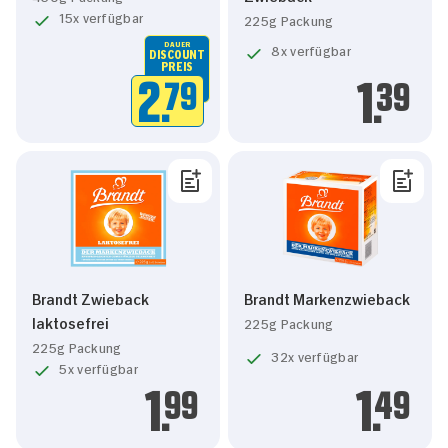
15x verfügbar
225g Packung
DAUER
8x verfügbar
DISCOUNT
PREIS
2.
79
1.
39
Brandt Zwieback
Brandt Markenzwieback
laktosefrei
225g Packung
225g Packung
32x verfügbar
5x verfügbar
1.
99
1.
49