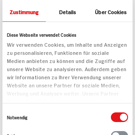
50 min
40 min
Zustimmung
Details
Über Cookies
480 kcal p. Portion
860 kcal p. Portion
Leicht
Leicht
Vegan
Vegan
Diese Webseite verwendet Cookies
Wir verwenden Cookies, um Inhalte und Anzeigen
zu personalisieren, Funktionen für soziale
Medien anbieten zu können und die Zugriffe auf
unsere Website zu analysieren. Außerdem geben
wir Informationen zu Ihrer Verwendung unserer
Website an unsere Partner für soziale Medien,
Chili Sin Carne mit roten
Werbung und Analysen weiter. Unsere Partner
Linsen
führen diese Informationen möglicherweise mit
weiteren Daten zusammen, die Sie ihnen
Einwilligungsauswahl
bereitgestellt haben oder die sie im Rahmen
Notwendig
Ihrer Nutzung der Dienste gesammelt haben.