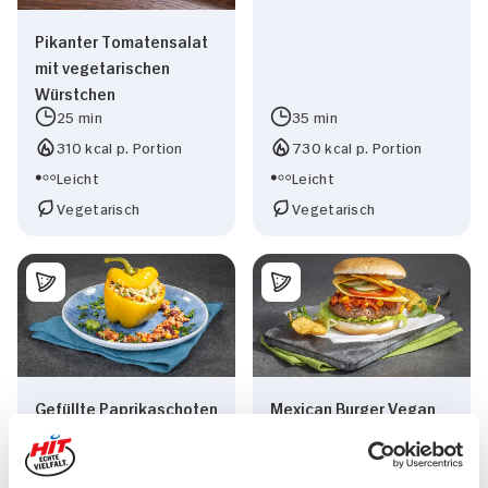
Pikanter Tomatensalat
mit vegetarischen
Würstchen
25 min
35 min
310 kcal p. Portion
730 kcal p. Portion
Leicht
Leicht
Vegetarisch
Vegetarisch
Gefüllte Paprikaschoten
Mexican Burger Vegan
mit Reis und Bohnen
mit Bohnen, Jalapenos,
Tortilla Chips und
Limettenmayonnaise