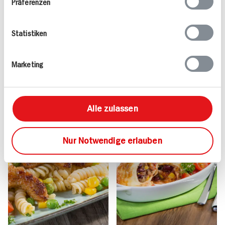
Präferenzen
Nudelsalat
mit Nussdressing
Statistiken
65 min
30 min
608 kcal p. Portion
570 kcal p. Portion
Leicht
Mittel
Marketing
Vegan
Vegan
Alle zulassen
Nur Notwendige erlauben