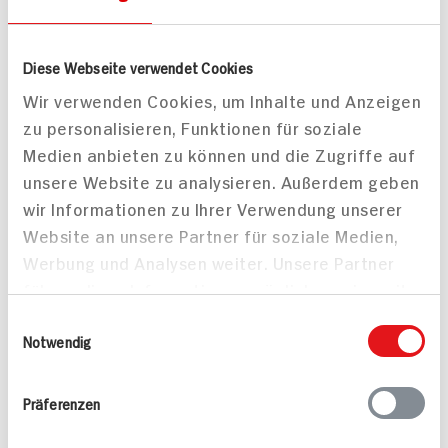
mit Rucola-Oliven-
für 2 Personen
Bruschetta
Diese Webseite verwendet Cookies
25 min
593 kcal p. Portion
90 min
Wir verwenden Cookies, um Inhalte und Anzeigen
zu personalisieren, Funktionen für soziale
Leicht
1.162 kcal p. Portion
Medien anbieten zu können und die Zugriffe auf
Vegetarisch
Schwer
unsere Website zu analysieren. Außerdem geben
wir Informationen zu Ihrer Verwendung unserer
Website an unsere Partner für soziale Medien,
Werbung und Analysen weiter. Unsere Partner
führen diese Informationen möglicherweise mit
weiteren Daten zusammen, die Sie ihnen
Einwilligungsauswahl
Banh Mi
bereitgestellt haben oder die sie im Rahmen
Notwendig
Ihrer Nutzung der Dienste gesammelt haben.
Präferenzen