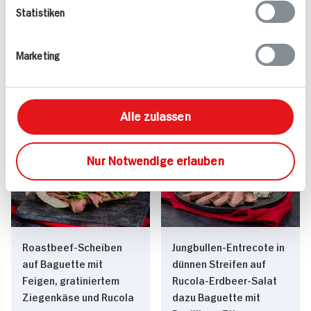
Statistiken
Bouillabaise mit Sauce
Marketing
Rouille
90 min
120 min
1.199 kcal p. Portion
893 kcal p. Portion
Alle zulassen
Mittel
Schwer
Nur Notwendige erlauben
Roastbeef-Scheiben
Jungbullen-Entrecote in
auf Baguette mit
dünnen Streifen auf
Feigen, gratiniertem
Rucola-Erdbeer-Salat
Ziegenkäse und Rucola
dazu Baguette mit