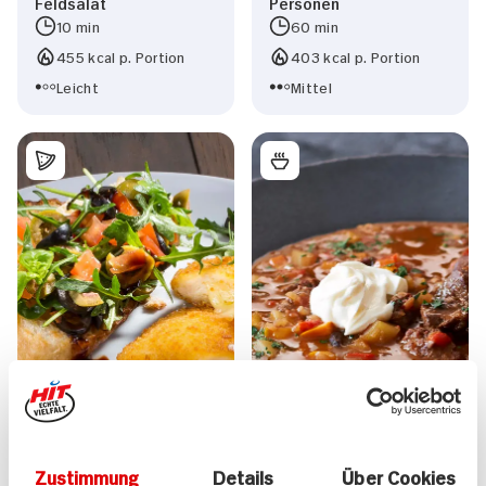
Feldsalat
Personen
10 min
60 min
455 kcal p. Portion
403 kcal p. Portion
Leicht
Mittel
Zustimmung
Details
Über Cookies
Gouda Käseschnitzel
Feurige Gulaschsuppe